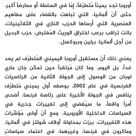
أوروبا تجد يميناً مُتطرّفاً، إمّا في السلطة أو معارضاً أكبر.
حتّى أنّ ألمانيا، التي تباهت بالقضاء على مفاهيم
العنصرية التي أرساها الحزب النازي في الثلاثينيات،
باتت تراقب برعب اختراق الوريث المُفترض، حزب البديل
من أجل ألمانيا، برلين وبروكسل.
يعني ذلك أنّ مستقبل أوروبا اليميني المُتطرّف لم يعد
غداً، بل اليوم. وما كان مُرتقباً حين تمكّن جان ماري
لوبان من الوصول إلى الجولة الثانية من الرئاسيات
الفرنسية في عام 2002، بوصفه أول يميني مُتطرّف
ينافس في الجولة الأخيرة على رئاسة فرنسا، أضحى
أمراً واقعاً، ما سيُفضي إلى تغييرات جذرية في
السياسات الداخلية الأوروبية. ومع أنّ أولى مُؤشّرات
هذه التغييرات، برزت بمحاولة أولاف شولتز في ألمانيا،
وماكرون في فرنسا، وغيرهما، في اعتماد سياساتٍ