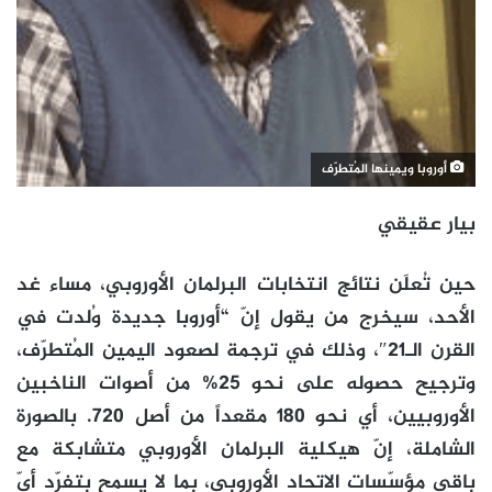
أوروبا ويمينها المُتطرّف
بيار عقيقي
حين تُعلَن نتائج انتخابات البرلمان الأوروبي، مساء غد
الأحد، سيخرج من يقول إنّ “أوروبا جديدة وُلدت في
القرن الـ21″، وذلك في ترجمة لصعود اليمين المُتطرّف،
وترجيح حصوله على نحو 25% من أصوات الناخبين
الأوروبيين، أي نحو 180 مقعداً من أصل 720. بالصورة
الشاملة، إنّ هيكلية البرلمان الأوروبي متشابكة مع
باقي مؤسّسات الاتحاد الأوروبي، بما لا يسمح بتفرّد أيّ