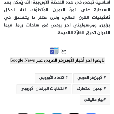
أساسية تبقى في هذه اللحظة الأوروبية؛ أنّه يُمكن بعد
السيطرة على نموّ اليمين المُتطرّف، لئلا ندخل
ثلاثينيات القرن الحالي، ونرى هتلر ما يتخندق في
برلين، وموسوليني آخر يرقص في ساحات روما، فيما
النيران تحرق القارّة القديمة.

تابعوا آخر أخبار الأوبزرفر العربي عبر Google News
الأوبزرفر العربي
الاتحاد الأوروبي
اليمين المتطرف
انتخابات البرلمان الأوروبي
بيار عقيقي