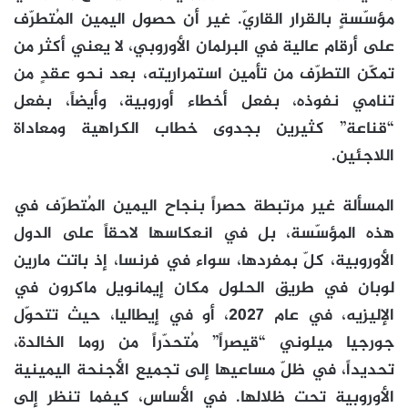
مؤسّسةٍ بالقرار القاريّ. غير أن حصول اليمين المُتطرّف
على أرقام عالية في البرلمان الأوروبي، لا يعني أكثر من
تمكّن التطرّف من تأمين استمراريته، بعد نحو عقدٍ من
تنامي نفوذه، بفعل أخطاء أوروبية، وأيضاً، بفعل
“قناعة” كثيرين بجدوى خطاب الكراهية ومعاداة
اللاجئين.
المسألة غير مرتبطة حصراً بنجاح اليمين المُتطرّف في
هذه المؤسّسة، بل في انعكاسها لاحقاً على الدول
الأوروبية، كلّ بمفردها، سواء في فرنسا، إذ باتت مارين
لوبان في طريق الحلول مكان إيمانويل ماكرون في
الإليزيه، في عام 2027، أو في إيطاليا، حيث تتحوّل
جورجيا ميلوني “قيصراً” مُتحدّراً من روما الخالدة،
تحديداً، في ظلّ مساعيها إلى تجميع الأجنحة اليمينية
الأوروبية تحت ظلالها. في الأساس، كيفما تنظر إلى