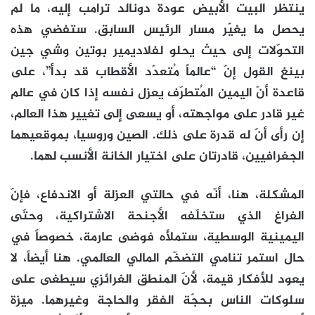
ينتظر البيت الأبيض عودة دونالد ترامب إليه، ما لم
يحصل ما يغيّر مسار الرئيس السابق. ستفضي هذه
التحوّلات إلى حيث يحلو لفلاديمير بوتين وشي جين
بينغ القول إنّ “عالماً مُتعدّد الأقطاب قد بدأ”، على
قاعدة أنّ اليمين المُتطرّف يعزل نفسه إذا كان في عالم
غير قادر على مواجهته، أو يسعى إلى تغيير هذا العالم،
إن رأى أنّ له قدرة على ذلك. الصين وروسيا، بموقعيهما
الجغرافيين، قادرتان على اختيار الخانة الأنسب لهما.
المشكلة، هنا، أنّه في حالتي العزلة أو الاندفاع، فإنّ
الفراغ الذي ستخلّفه الأجنحة الاشتراكية، وحتّى
اليمينية الوسطية، ستملأه فوضى عارمة، خصوصاً في
حال استمر تنامي التضخّم المالي العالمي. هنا أيضاً، لا
يعود للأفكار قيمة، لأنّ المنطق الغرائزي سيطغى على
سلوكات الناس بحجّة الفقر والحاجة وغيرهما. ميزة