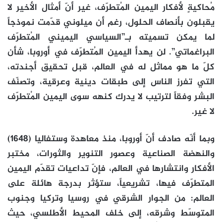
مُحاكيةٍ لأفكار اليمين المُتطرّف، غير أنّ أمثال الأخير لا
يقبلون بأنصاف الحلول، رغم أن ميلوني قدّمت نموذجاً
لما يمكن تسميته بـ”السياسي اليميني المُتطرّف
البراغماتي”. لن يهدأ اليمين المُتطرّف في أوروبا، شأن
كلّ ما هو مماثل له في العالم، قبل تحقيق أجندته،
التي تفرز الناس إلى طبقات دينية وعرقية، وتصنّف
البشر وفقاً لترتيب لا يدرك كنهه سوى اليمين المُتطرّف
لا غير.
وبما أنّه صادف أنّ أوروبا، منذ معاهدة وستفاليا (1648)
والنهضة الصناعية وعصور التنوير والثورات، مختبر
الأفكار وانتشارها في العالم، فإنّ تداعيات تقدّم اليمين
المتطرّف فيها، تشريعياً، ستؤثر بدرجة هائلة على
العالم: من الجوار الشرقي في روسيا وتركيا وجنوب
المتوسّط وشرقه، إلى خلف المحيط الأطلسي، حيث