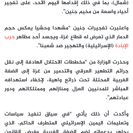
(شمال)، بما في ذلك إقدامها اليوم الأحد، على تفجير
أحياء واسعة من مخيم جنين”.
واعتبرت تفجيرات جنين “مشهدا وحشيا يعكس حجم
الدمار الذي تعرض له قطاع غزة، ويجسد أحد مظاهر
حرب
الإبادة
(الإسرائيلية) والتهجير ضد شعبنا”.
وحذرت الوزارة من “مخططات الاحتلال الهادفة إلى نقل
جرائم التطهير العرقي والتدمير من غزة إلى الضفة
الغربية المحتلة تحت ذرائع واهية، لإخفاء استهدافه
المباشر للمدنيين العزل ومنازلهم وممتلكاتهم ودور
عبادتهم”.
وأكدت أن ذلك يأتي “في سياق تنفيذ سياسات
وتعليمات اليمين الإسرائيلي المتطرف الحاكم، الذي
يجاهر بدعواته لضم الضفة الغربية وفرض القانون