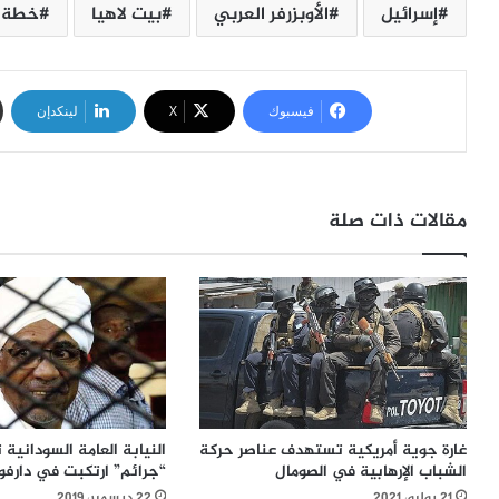
إسرائيل
الأوبزرفر العربي
بيت لاهيا
خطة ا
فيسبوك
‫X
لينكدإن
مقالات ذات صلة
غارة جوية أمريكية تستهدف عناصر حركة
النيابة العامة السودانية
الشباب الإرهابية في الصومال
“جرائم” ارتكبت في دارفور
21 يوليو، 2021
22 ديسمبر، 2019