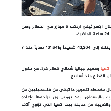
أعلنت وزارة الصحة الفلسطينية في قطاع غزة أن الاحتلال الإسرائيلي ارتكب 6 مجازر في القطاع وصل
وأضافت الوزارة أن حصيلة العدوان الإسرائيلي ارتفعت بذلك إلى 43,204 شهيداً و101,641 مصاباً منذ 7
لاهيا
ومخيم جباليا شمالي قطاع غزة، مع دخول
كمال مخططه لتهجير ما تبقى من فلسطينيين من
بية والوسطى، بعد يومين من تراجعها وإعادة
والغربية من مدينة بيت لاهيا التي تؤوي آلاف