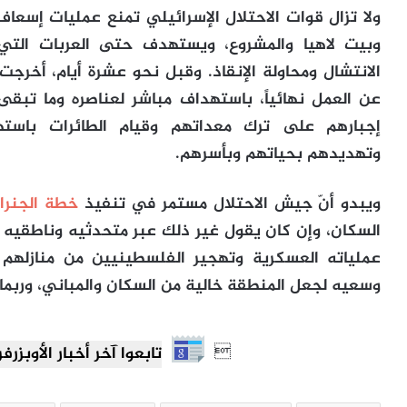
ولا تزال قوات الاحتلال الإسرائيلي تمنع عمليات إسع
وبيت لاهيا والمشروع، ويستهدف حتى العربات التي 
الانتشال ومحاولة الإنقاذ. وقبل نحو عشرة أيام، أخرجت 
عن العمل نهائياً، باستهداف مباشر لعناصره وما تبقى
إجبارهم على ترك معداتهم وقيام الطائرات باستهداف
وتهديدهم بحياتهم وبأسرهم.
ويبدو أنّ جيش الاحتلال مستمر في تنفيذ
خطة الجنرا
السكان، وإن كان يقول غير ذلك عبر متحدثيه وناطقيه وا
عملياته العسكرية وتهجير الفلسطينيين من منازلهم
وسعيه لجعل المنطقة خالية من السكان والمباني، وربما ل

تابعوا آخر أخبار الأوبزرفر العرب