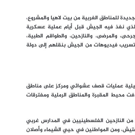
ديدة للمناطق الغربية من بيت لاهيا والمشروع،
ي نفذ فيه الجيش قبل أيام عملية عسكرية
رحى، والمرضى، والنازحين، والطواقم الطبية،
ى تسريب فيديوهات من الجيش بنقلهم إلى دولة
رائيلية عمليات قصف عشوائي ومركز على مناطق
فت محيط المقبرة والمناطق الرملية ومفترقات
 من النازحين الفلسطينيين في المدارس غربي
تفتيش، ومن المواطنين في حيي الشيماء وأصلان