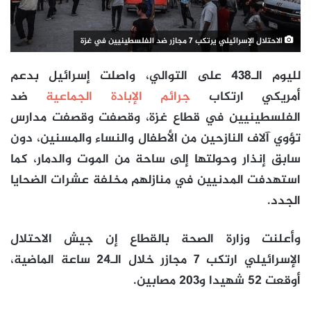
الاحتلال الإسرائيلي يرتكب 7 مجازر ضد الفلسطينيين في غزة
لليوم الـ438 على التوالي، واصلت إسرائيل بدعم
أمريكي ارتكاب
جرائم الإبادة الجماعية
ضد
الفلسطينيين في قطاع غزة، وقصفت وقصفت مدارس
تؤوي آلاف النازحين من الأطفال والنساء والمسنين، دون
سابق إنذار وحولتها إلى ساحة من الموت والدمار، كما
استهدفت المدنيين في منازلهم مخلفة عشرات الضحايا
الجدد.
وأعلنت وزارة الصحة بالقطاع إن جيش الاحتلال
الإسرائيلي ارتكب 7 مجازر خلال الـ24 ساعة الماضية،
أوقعت 52 شهيدا و203 مصابين.