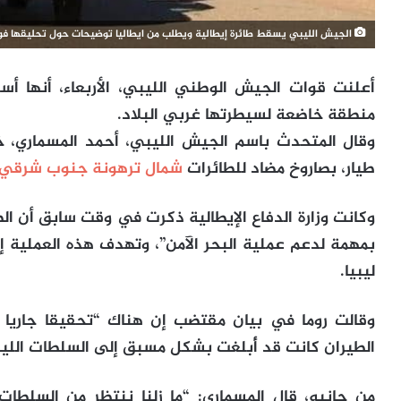
الجيش الليبي يسقط طائرة إيطالية ويطلب من ايطاليا توضيحات حول تحليقها فوق 
أعلنت قوات الجيش الوطني الليبي، الأربعاء، أنها أ
منطقة خاضعة لسيطرتها غربي البلاد.
وقال المتحدث باسم الجيش الليبي، أحمد المسماري، خ
طيار، بصاروخ مضاد للطائرات
شمال ترهونة جنوب شرقي
وكانت وزارة الدفاع الإيطالية ذكرت في وقت سابق أن الط
بمهمة لدعم عملية البحر الآمن”، وتهدف هذه العملية 
ليبيا.
وقالت روما في بيان مقتضب إن هناك “تحقيقا جاريا 
الطيران كانت قد أُبلغت بشكل مسبق إلى السلطات الليب
من جانبه، قال المسماري: “ما زلنا ننتظر من السلطا