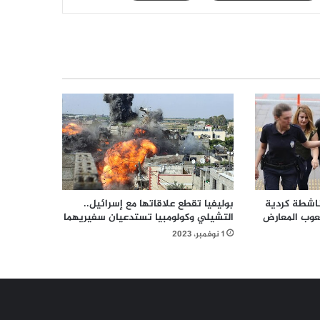
ظام التركي يعتقل 26 ناشطة كردية
بوليفيا تقطع علاقاتها مع إسرائيل..
عوب المعارض
التشيلي وكولومبيا تستدعيان سفيريهما
1 نوفمبر، 2023