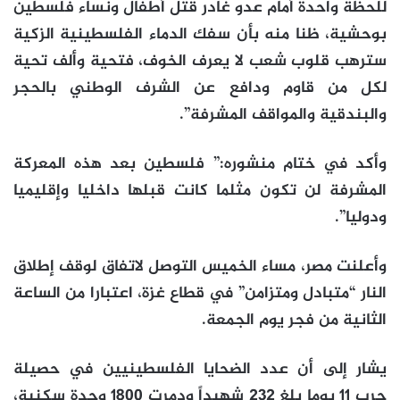
للحظة واحدة أمام عدو غادر قتل أطفال ونساء فلسطين
بوحشية، ظنا منه بأن سفك الدماء الفلسطينية الزكية
سترهب قلوب شعب لا يعرف الخوف، فتحية وألف تحية
لكل من قاوم ودافع عن الشرف الوطني بالحجر
والبندقية والمواقف المشرفة”.
وأكد في ختام منشوره:” فلسطين بعد هذه المعركة
المشرفة لن تكون مثلما كانت قبلها داخليا وإقليميا
ودوليا”.
وأعلنت مصر، مساء الخميس التوصل لاتفاق لوقف إطلاق
النار “متبادل ومتزامن” في قطاع غزة، اعتبارا من الساعة
الثانية من فجر يوم الجمعة.
يشار إلى أن عدد الضحايا الفلسطينيين في حصيلة
حرب 11 يوما بلغ 232 شهيداً ودمرت 1800 وحدة سكنية،