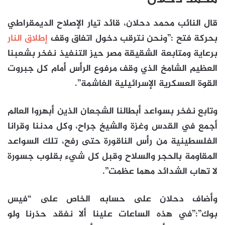
قال النائب محمد دحلان، قائد تيار الإصلاح الديمقراطي
بحركة فتح :”ونحن نترقب دخول اتفاق وقف
إطلاق النار
برعاية ومتابعة الشقيقة مصر حيز التنفيذ نفخر بشعبنا
العظيم الشامخ الذي وقف مرفوع الرأس أمام كل جبروت
القوة العسكرية الإسرائيلية الغاشمة”.
وتابع نفخر بسواعد أبطالنا الشجعان الذين أبهروا العالم
أجمع في القدس وغزة والشيخ جراح، وكل مدننا وقرانا
الفلسطينية من رأس الناقورة حتى رفح، تلك السواعد
المقاومة بالحجر والسلاح وقبل كل شيء بقلوب جسورة
لا تهاب الشدائد مهما عظمت”.
وأضاف دحلان على حسابه الخاص على “فيس
بوك”:”في هذه الساعات علينا ألا نفقد حذرنا ولو