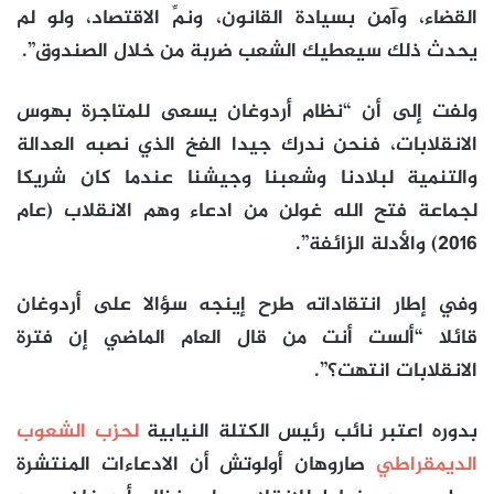
القضاء، وآمن بسيادة القانون، ونمِّ الاقتصاد، ولو لم
يحدث ذلك سيعطيك الشعب ضربة من خلال الصندوق”.
ولفت إلى أن “نظام أردوغان يسعى للمتاجرة بهوس
الانقلابات، فنحن ندرك جيدا الفخ الذي نصبه العدالة
والتنمية لبلادنا وشعبنا وجيشنا عندما كان شريكا
لجماعة فتح الله غولن من ادعاء وهم الانقلاب (عام
2016) والأدلة الزائفة”.
وفي إطار انتقاداته طرح إينجه سؤالا على أردوغان
قائلا “ألست أنت من قال العام الماضي إن فترة
الانقلابات انتهت؟”.
بدوره اعتبر نائب رئيس الكتلة النيابية
لحزب الشعوب
الديمقراطي
صاروهان أولوتش أن الادعاءات المنتشرة