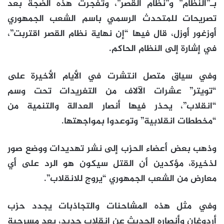
بـ”النظام” و”نظام القصر”، وتفجرت هذه الضجة بعد
تصريحات للمتحدث الرسمي باسم الشعب الجمهوري
أوزغور أوزل، قال فيها “إن نهاية نظام القصر اقتربت”،
في إشارة إلى النظام الحاكم.
وفي سياق متصل انتشرت في الأيام الأخيرة على
“تويتر” عشرات الآلاف من التغريدات تحت وسم
“انقلاب”، يحذر فيها أنصار العدالة والتنمية من
“مخططات انقلابية” وتوعدوا بمواجهتها.
وذهب بعض أعضاء الحزب إلى نشر تهديدات ووضع صور
لذخيرة، مؤكدين أن القتل سيكون هو الرد على أي
معارض من الشعب الجمهوري “يروج للانقلاب”.
وفي مثل هذه المشاحنات والتجاذبات يجدد حزب
أردوغان وأنصاره الحديث عن انقلاب جديد، بعد مسرحية