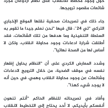
حول وجود مخطط للانقلاب على نظام أردوغان مجرد
شائعات مقصود ترويجها.
جاء ذلك في تصريحات صحفية نقلها الموقع الإخباري
التركي “تي 24″، قال فيها “نحن نعلم جيدا ما تقوم به
السلطة التنفيذية وما هدفها من تلك الشائعات، فقد
أطلقت شرارة ادعاءات وجود محاولة انقلاب، ولكن لا
أساس لها من الصحة نهائيا”.
وشدد المعارض الكردي على أن “النظام يحاول إظهار
نفسه في موقف الضحية، من خلال الترويج لادعاءات
وشائعات عن وجود محاولة انقلاب وهمي، في حين أنه
لا يوجد شيء كهذا”.
وأفاد في تصريحاته للنظام الحاكم “أنتم تنهون
أنفسكم بأيديكم، لا أحد يحتاج إلى التخطيط لانقلاب