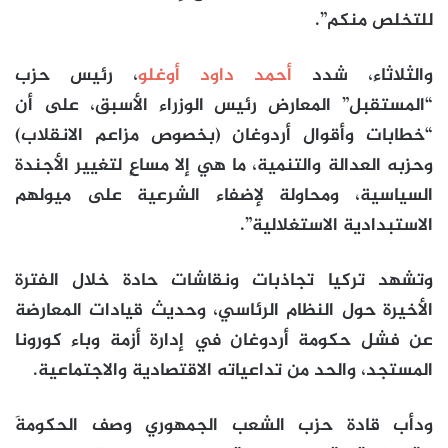
للتخلص منكم”.
والثلاثاء، شدد
أحمد داود أوغلو
، رئيس حزب
“المستقبل” المعارض رئيس الوزراء الأسبق، على أن
“خطابات وأقوال أردوغان (بخصوص مزاعم الانقلاب)
وحزبه العدالة والتنمية، ما هي إلا مساعٍ لتغيير الأجندة
السياسية، ومحاولة لإضفاء الشرعية على ميولهم
الاستبدادية الاستغلالية”.
وتشهد تركيا تجاذبات ونقاشات حادة خلال الفترة
الأخيرة حول النظام الرئاسي، وحديث قيادات المعارضة
عن فشل حكومة أردوغان في إدارة أزمة وباء كورونا
المستجد، والحد من تداعياته الاقتصادية والاجتماعية.
ودأب قادة حزب الشعب الجمهوري وصف الحكومةَ