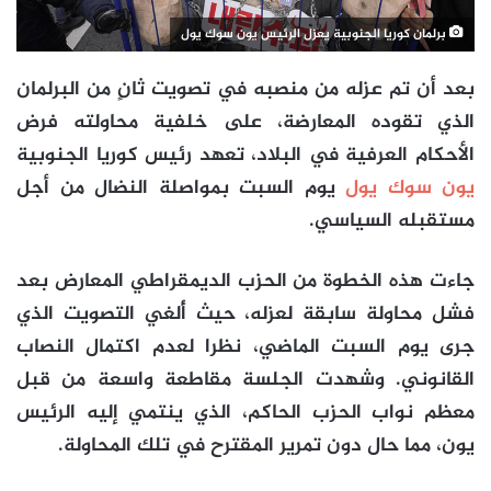
برلمان كوريا الجنوبية يعزل الرئيس يون سوك يول
بعد أن تم عزله من منصبه في تصويت ثانٍ من البرلمان
الذي تقوده المعارضة، على خلفية محاولته فرض
الأحكام العرفية في البلاد، تعهد رئيس كوريا الجنوبية
يون سوك يول
يوم السبت بمواصلة النضال من أجل
مستقبله السياسي.
جاءت هذه الخطوة من الحزب الديمقراطي المعارض بعد
فشل محاولة سابقة لعزله، حيث أُلغي التصويت الذي
جرى يوم السبت الماضي، نظرا لعدم اكتمال النصاب
القانوني. وشهدت الجلسة مقاطعة واسعة من قبل
معظم نواب الحزب الحاكم، الذي ينتمي إليه الرئيس
يون، مما حال دون تمرير المقترح في تلك المحاولة.