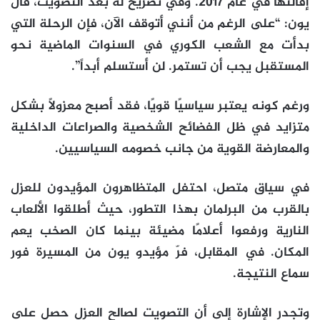
إقالتها في عام 2017. وفي تصريح له بعد التصويت، قال
يون: “على الرغم من أنني أتوقف الآن، فإن الرحلة التي
بدأت مع الشعب الكوري في السنوات الماضية نحو
المستقبل يجب أن تستمر. لن أستسلم أبداً”.
ورغم كونه يعتبر سياسيًا قويًا، فقد أصبح معزولًا بشكل
متزايد في ظل الفضائح الشخصية والصراعات الداخلية
والمعارضة القوية من جانب خصومه السياسيين.
في سياق متصل، احتفل المتظاهرون المؤيدون للعزل
بالقرب من البرلمان بهذا التطور، حيث أطلقوا الألعاب
النارية ورفعوا أعلامًا مضيئة بينما كان الصخب يعم
المكان. في المقابل، فرّ مؤيدو يون من المسيرة فور
سماع النتيجة.
وتجدر الإشارة إلى أن التصويت لصالح العزل حصل على