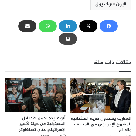
يون سوك يول
مقالات ذات صلة
أبو عبيدة يحمل الاحتلال
المغاربة يسددون ضربة استثنائية
المسؤولية عن حياة الأسير
للمشروع الإخونجي في المنطقة
الإسرائيلي متان تسنغاوكر
والعالم