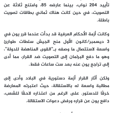
تأييد 204 نواب، بينما عارضه 85، وامتنع ثلاثة عن
التصويت، في حين كانت هناك ثماني بطاقات تصويت
باطلة.
وكانت أزمة الأحكام العرفية قد بدأت عندما قرر يون في
3 ديسمبر/كانون الأول منح الجيش سلطات طوارئ
واسعة لاستئصال ما وصفه بـ”القوى المناهضة للدولة”،
وهو ما دفع البرلمان إلى التصويت ضد القرار، مما أدى
إلى تراجع يون عنه بعد ست ساعات فقط.
ولكن أثار القرار أزمة دستورية في البلاد وأدى إلى
مطالبة واسعة له بالاستقالة، حيث اعتبرته المعارضة
خرقًا للدستور. على الرغم من اعتذاره لاحقًا للشعب،
دافع يون عن قراره ورفض دعوات الاستقالة.