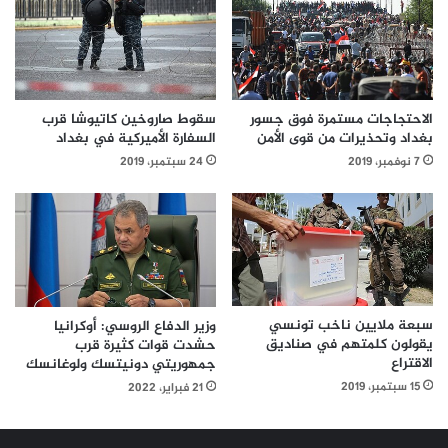
الاحتجاجات مستمرة فوق جسور
سقوط صاروخين كاتيوشا قرب
بغداد وتحذيرات من قوى الأمن
السفارة الأميركية في بغداد
7 نوفمبر، 2019
24 سبتمبر، 2019
سبعة ملايين ناخب تونسي
وزير الدفاع الروسي: أوكرانيا
يقولون كلمتهم في صناديق
حشدت قوات كثيرة قرب
الاقتراع
جمهوريتي دونيتسك ولوغانسك
15 سبتمبر، 2019
21 فبراير، 2022