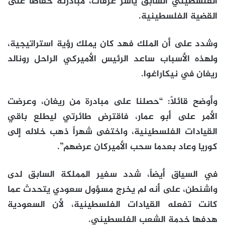
الفلسطيني السابق ياسر عرفات، مبادرته حفاظا على
القضية الفلسطينية.
وشدد على أن الملك فهد كان يملك رؤية استراتيجية،
ولهذه الأسباب ساعد الرئيس الأميركي الراحل رونالد
ريغان في نيكاراغوا.
وأوضح قائلاً: “حصلنا على مبادرة من ريغان، وعرضت
الأمر على أبو عمار، فاقترض طائرتي ليطلع باقي
القيادات الفلسطينية، واختفى شهراً ذهب خلاله إلى
كوريا وعاد بعدما سحب الأميركان عرضهم‬”.
في السياق أيضاً، شدد سفير المملكة السابق لدى
واشنطن، على أنه لم يخرج مسؤول سعودي يتحدث عما
كانت تفعله القيادات الفلسطينية، لأن السعودية
هدفها خدمة الشعب الفلسطيني.