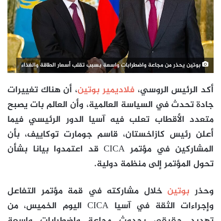
بوتين يحذر من مجاعة واضطرابات واسعة بسبب تقلب أسعار الطاقة والغذاء
أكد الرئيس الروسي،
فلاديمير بوتين
، أن هناك تغييرات
جادة تحدث في السياسة العالمية، وأن العالم بات يصبح
متعدد الأقطاب تعلب فيه آسيا الدور الرئيسي فيما
أعلن رئيس كازاخستان، قاسم جومارت توكاييف، بأن
المشاركين في مؤتمر CICA قد اعتمدوا بيانا بشأن
تحول المؤتمر إلى منظمة دولية.
وحذر
بوتين
خلال مشاركته في قمة مؤتمر التفاعل
وإجراءات الثقة في آسيا CICA اليوم الخميس، من
تهديد حقيقي بحدوث مجاعة واضطرابات واسعة