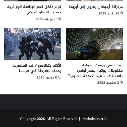
مرتزقة أردوغان يفرّون إلى أوروبا
توتر داخل قصر الرئاسة الجزائرية
بسبب النظام التركي
26 يناير، 2020
24 يونيو، 2020
بعد تلقي موسكو ضمانات
الآلاف يتظاهرون ضد العنصرية
مكتوبة… بوتين يصدر أوامره
وعنف الشرطة في فرنسا
باستئناف تنفيذ “صفقة الحبوب”
13 يونيو، 2020
2 نوفمبر، 2022
Arabobserver
© Copyright 2026, All Rights Reserved |