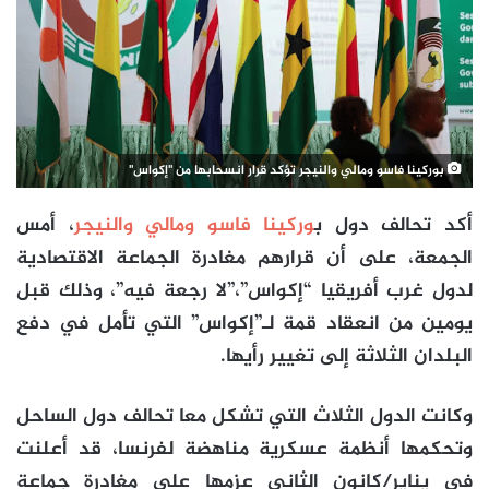
بوركينا فاسو ومالي والنيجر تؤكد قرار انسحابها من "إكواس"
أكد تحالف دول ب
وركينا فاسو ومالي والنيجر
، أمس
الجمعة، على أن قرارهم مغادرة الجماعة الاقتصادية
لدول غرب أفريقيا “إكواس”،”لا رجعة فيه”، وذلك قبل
يومين من انعقاد قمة لـ”إكواس” التي تأمل في دفع
البلدان الثلاثة إلى تغيير رأيها.
وكانت الدول الثلاث التي تشكل معا تحالف دول الساحل
وتحكمها أنظمة عسكرية مناهضة لفرنسا، قد أعلنت
في يناير/كانون الثاني عزمها على مغادرة جماعة