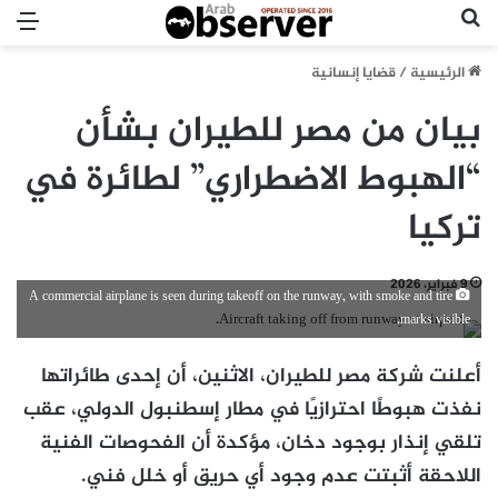
بحث عن
الق
الرئيسية
/
قضايا إنسانية
بيان من مصر للطيران بشأن
“الهبوط الاضطراري” لطائرة في
تركيا
9 فبراير، 2026
A commercial airplane is seen during takeoff on the runway, with smoke and tire
marks visible.
أعلنت شركة مصر للطيران، الاثنين، أن إحدى طائراتها
نفذت هبوطًا احترازيًا في مطار إسطنبول الدولي، عقب
تلقي إنذار بوجود دخان، مؤكدة أن الفحوصات الفنية
اللاحقة أثبتت عدم وجود أي حريق أو خلل فني.