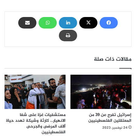
مقالات ذات صلة
مستشفيات غزة على شفا
إسرائيل تفرج عن 39 من
الانهيار… كارثة وشيكة تهدد حياة
المعتقلين الفلسطينيين
آلاف المرضى والجرحى
24 نوفمبر، 2023
الفلسطينيين