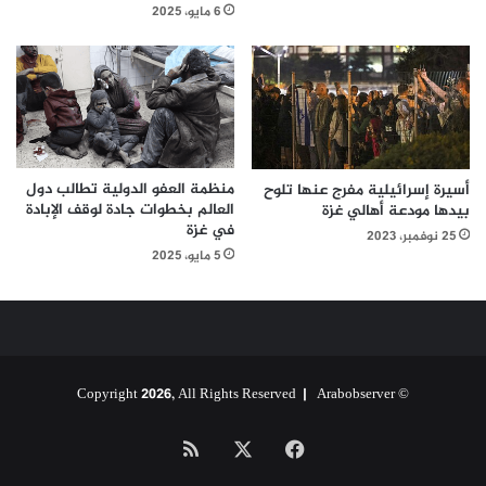
6 مايو، 2025
منظمة العفو الدولية تطالب دول
أسيرة إسرائيلية مفرج عنها تلوح
العالم بخطوات جادة لوقف الإبادة
بيدها مودعة أهالي غزة
في غزة
25 نوفمبر، 2023
5 مايو، 2025
Arabobserver
© Copyright 2026, All Rights Reserved |
‫X
فيسبوك
ملخص