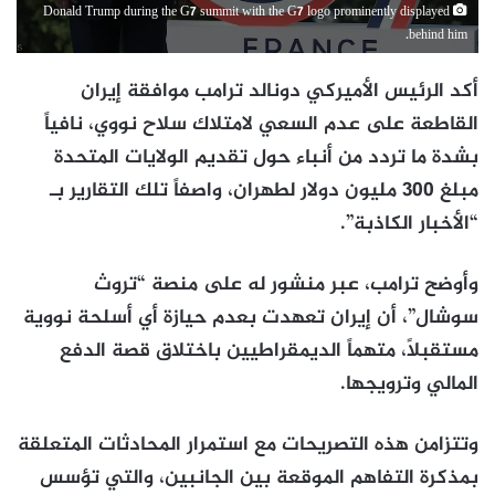
Donald Trump during the G7 summit with the G7 logo prominently displayed
behind him.
أكد الرئيس الأميركي دونالد ترامب موافقة إيران
القاطعة على عدم السعي لامتلاك سلاح نووي، نافياً
بشدة ما تردد من أنباء حول تقديم الولايات المتحدة
مبلغ 300 مليون دولار لطهران، واصفاً تلك التقارير بـ
“الأخبار الكاذبة”.
وأوضح ترامب، عبر منشور له على منصة “تروث
سوشال”، أن إيران تعهدت بعدم حيازة أي أسلحة نووية
مستقبلاً، متهماً الديمقراطيين باختلاق قصة الدفع
المالي وترويجها.
وتتزامن هذه التصريحات مع استمرار المحادثات المتعلقة
بمذكرة التفاهم الموقعة بين الجانبين، والتي تؤسس