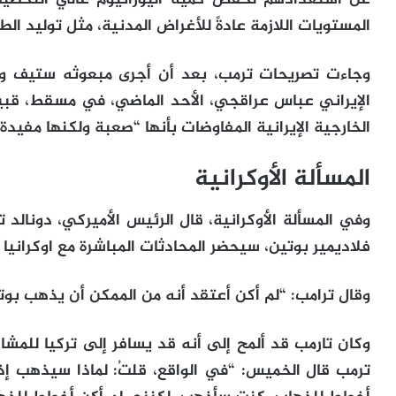
المستويات اللازمة عادةً للأغراض المدنية، مثل توليد الطا
وجاءت تصريحات ترمب، بعد أن أجرى مبعوثه ستيف ويت
الإيراني عباس عراقجي، الأحد الماضي، في مسقط، قبيل
الخارجية الإيرانية المفاوضات بأنها “صعبة ولكنها مفيدة”
المسألة الأوكرانية
وفي المسألة الأوكرانية، قال الرئيس الأميركي، دونالد 
فلاديمير بوتين، سيحضر المحادثات المباشرة مع اوكرانيا 
وقال ترامب: “لم أكن أعتقد أنه من الممكن أن يذهب بوتين
وكان تارمب قد ألمح إلى أنه قد يسافر إلى تركيا للمشارك
ترمب قال الخميس: “في الواقع، قلتُ: لماذا سيذهب إذا