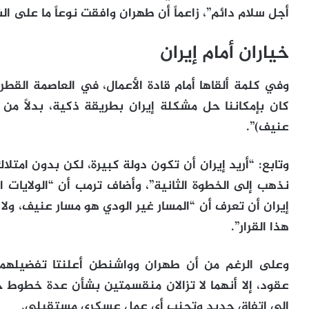
أجل سلام دائم”، زاعماً أن طهران وافقت نوعاً ما على ال
خياران أمام إيران
وفي كلمة ألقاها أمام قادة الأعمال، في العاصمة القطر
كان بإمكاننا حل مشكلة إيران بطريقة ذكية، بدلاً م
عنيف)”.
وتابع: “أريد إيران أن تكون دولة كبيرة، لكن بدون امتلا
نذهب إلى الخطوة الثانية”، وأضاف ترمب أن “الولايا
إيران أن تعرف أن “المسار غير الودي هو مسار عنيف، ولا 
هذا القرار”.
وعلى الرغم من أن طهران وواشنطن أعلنتا تفضيلهما ل
عقود، إلا أنهما لا تزالان منقسمتين بشأن عدة خطوط 
إلى اتفاق جديد وتجنب أي عمل عسكري مستقبلي.