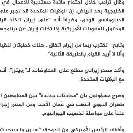
وقال ترامب خلال اجتماع مائدة مستديرة للأعمال في 
الخليجية بعد الرياض، إن الولايات المتحدة قد تُجبر على 
الدبلوماسي الودي، مضيفاً أنه “على إيران اتخاذ قرا
المحتمل للعقوبات الأميركية إذا تخلت إيران عن برنامجها
وتابع: “نقترب ربما من إبرام اتفاق.. هناك خطوتان للق
وأنا لا أريد القيام بالطريقة الثانية”.
وأكد مصدر إيراني مطلع على المفاوضات، لـ”رويترز”، أ
مع الولايات المتحدة.
وصرح مسؤولون بأن “محادثات جديدة” بين المفاوضين الإي
طهران النووي انتهت في عُمان الأحد، ومن المقرر إجر
علناً على مواصلة تخصيب اليورانيوم.
وأضاف الرئيس الأميركي من الدوحة: “سنرى ما سيحدث، 