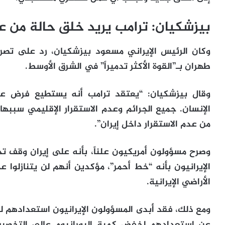
بيزشكيان: ترامب يريد خلق حالة من عد
وكان الرئيس الإيراني مسعود بيزشكيان، رد على تصري
طهران بـ”القوة الأكثر تدميراً” في الشرق الأوسط.
وقال بيزشكيان: “يعتقد ترامب أنه يستطيع فرض عق
الإنسان. جميع الجرائم وعدم الاستقرار الإقليمي سببها 
من عدم الاستقرار داخل إيران”.
وصرح مسؤولون أمريكيون علناً، بأنه على إيران وقف 
الإيرانيون بأنه “خط أحمر”، مؤكدين أنهم لن يتنازلوا
الأراضي الإيرانية.
ومع ذلك، فقد أبدى المسؤولون الإيرانيون استعدادهم 
عن استعدادهم لخفض كمية اليورانيوم عالي التخصيب ا