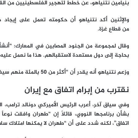
بنيامين نتنياهو، عن خطط لتهجير الفلسطينيين من الق
والإثنين أكد نتنياهو أن حكومته تعمل على إيجاد
من قطاع غزة.
وقال لمجموعة من الجنود المصابين في المعارك: “أنشأنا
بحاجة إلى دول مستعدة لاستقبالهم. هذا ما نعمل عليه ح
وزعم نتنياهو أنه يقدر أن “أكثر من 50 بالمئة منهم سيغادرون إذا أتيحت لهم الفرصة”.
نقترب من إبرام اتفاق مع إيران
وفي سياق آخر، أعرب الرئيس الأميركي دونالد ترامب، ا
بشأن برنامجها النووي، قائلاً إن “طهران وافقت نوعا
اتفاق”، لكنه شدد على أن “طهران لا يمكنها امتلاك سلا