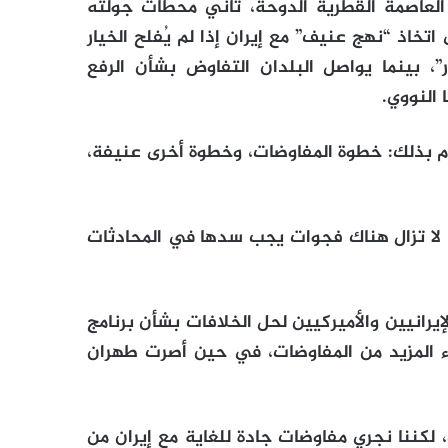
العاصمة القطرية الدوحة، ثاني محطات جولته
اتخاذ “نهج عنيف” مع إيران إذا لم يُفلح الخيار
ر”، بينما يواصل البلدان التفاوض بشأن الرفع
 النووي.
يام بذلك: خطوة المفاوضات، وخطوة أخرى عنيفة،
نه لا تزال هناك فجوات يجب سدها في المحادثات
رانيين والأميركيين لحل الخلافات بشأن برنامج
اء المزيد من المفاوضات، في حين أصرت طهران
لكننا نجري مفاوضات جادة للغاية مع إيران من