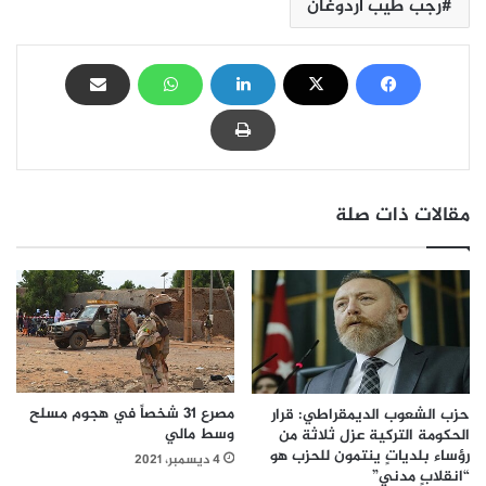
رجب طيب أردوغان
مقالات ذات صلة
مصرع 31 شخصاً في هجوم مسلح
حزب الشعوب الديمقراطي: قرار
وسط مالي
الحكومة التركية عزل ثلاثة من
رؤساء بلدياتٍ ينتمون للحزب هو
4 ديسمبر، 2021
“انقلابٍ مدني”