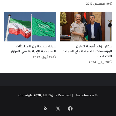
19 أغسطس، 2019
حفتر يؤكد أهمية تعاون
جولة جديدة من المباحثات
المؤسسات الليبية لنجاح العملية
السعودية الإيرانية في العراق
الانتخابية
24 أبريل، 2022
26 يونيو، 2024
Arabobserver
© Copyright 2026, All Rights Reserved |
‫X
فيسبوك
ملخص