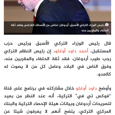
رئيس الوزراء التركي الأسبق: أردوغان تخلص من الأصدقاء القدامى وفقد ثقة
الحلفاء والمقربين منه
قال رئيس الوزراء التركي الأسبق ورئيس حزب
المستقبل،
أحمد داود أوغلو
، إن رئيس النظام التركي
رجب طيب أردوغان، فقد ثقة الحلفاء والمقربين منه،
وفرق الناس في البلاد وعامل كل من لا يصوت له
كالعدو.
وأوضح
داود أوغلو
خلال مشاركته في برنامج على قناة
“فوكس تي في” التركية، أنه عند النظر من بعيد
لتصريحات أردوغان وبيانات هيئة الإحصاء التركية والبنك
المركزي التركي، يتضح أنهم لا يعرفون شيئا عن