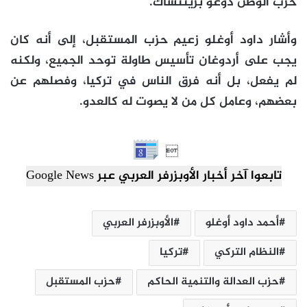
حزب الوطن دوغو برينتشاك.
وأشار داود أوغلو زعيم حزب المستقبل، إلى أنه كان
يجب على أردوغان تأسيس طاولة توحد الجميع، ولكنه
لم يفعل، بل أنه فرق الناس في تركيا، وفصلهم عن
بعضهم، وعامل كل من لا يصوت له كالعدو.

تابعوا آخر أخبار الأوبزرفر العربي عبر Google News
أحمد داود أوغلو
الأوبزرفر العربي
النظام التركي
تركيا
حزب العدالة والتنمية الحاكم
حزب المستقبل