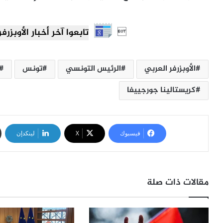

تابعوا آخر أخبار الأوبزرفر العرب
الأوبزرفر العربي
الرئيس التونسي
تونس
كريستالينا جورجييفا
فيسبوك
‫X
لينكدإن
مقالات ذات صلة