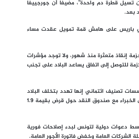
ن تسيل قطرة دم واحدة”، مضيفا أن جورجييفا
 بعد.
في باريس على هامش قمة تمويل عقدت مساء
مة إنقاذ متعثرة منذ شهور، ولا توجد مؤشرات
مة للتوصل إلى اتفاق يساعد البلاد على تجنب
سات تصنيف ائتماني إنها تهدد بتخلف البلاد
عن سداد ديونها، العام الماضي إلى اتفاق على مستوى الخبراء مع صندوق النقد حول قرض بقيمة 1.9
وسط دعوات دولية لتونس لبدء إصلاحات فورية
الشركات العامة وخفض فاتورة الأجور العامة.