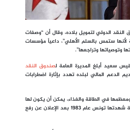
النقد الدولي لتمويل بلاده، وقال أن “وصفات
 لأنها ستمس بالسلم الأهلي”، داعياً مؤسسات
ها وتوصياتها وتراجعها”.
يس سعيد أبلغ المديرة العامة ل
صندوق النقد
م الدعم المالي لبلده تهدد بإثارة اضطرابات
عظمها في الطاقة والغذاء، يمكن أن يكون لها
تداعيات ضارة على البلاد، مشيرا إلى أعمال شغب مميتة شهدتها تونس عام 1983 بعد الإعلان عن رفع