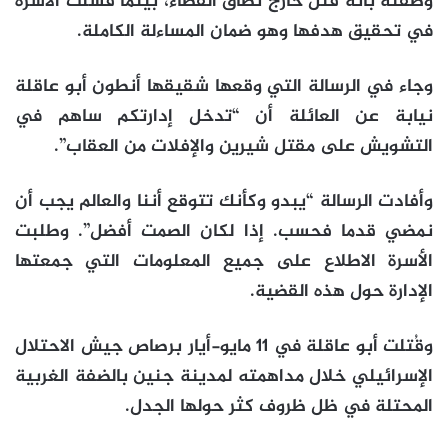
وصفته بأنه قتل خارج نطاق القضاء، بينما فشلت الأسرة
في تحقيق هدفها وهو ضمان المساءلة الكاملة.
وجاء في الرسالة التي وقعها شقيقها أنطون أبو عاقلة
نيابة عن العائلة أن “تدخل إدارتكم ساهم في
التشويش على مقتل شيرين والإفلات من العقاب”.
وأفادت الرسالة “يبدو وكأنك تتوقع أننا والعالم يجب أن
نمضي قدما فحسب. إذا لكان الصمت أفضل”. وطلبت
الأسرة الاطلاع على جميع المعلومات التي جمعتها
الإدارة حول هذه القضية.
وقُتلت أبو عاقلة في 11 مايو-أيار برصاص جيش الاحتلال
الإسرائيلي خلال مداهمته لمدينة جنين بالضفة الغربية
المحتلة في ظل ظروف كثر حولها الجدل.