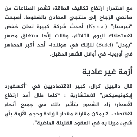
مع استمرار ارتفاع تكاليف الطاقة؛ تشعر الصناعات من
صانعي الزجاج إلى منتجي المعادن بالضغوط. أصبحت
“نيرستار” (Nyrstar) أحدث شركة كبيرة تعلن خفض
الاستهلاك اليوم الثلاثاء، وقالت إنَّها ستغلق مصهر
“بودل” (Budel) للزنك في هولندا- أحد أكبر المصاهر
في أوروبا- في أوائل الشهر المقبل.
أزمة غير عادية
قال دانييل كرال، كبير الاقتصاديين في “أكسفورد
إيكونوميكس” الاستشارية : “كلما طال أمد ارتفاع
الأسعار؛ زاد الشعور بتأثير ذلك في جميع أنحاء
الاقتصاد.. لا يمكن مقارنة مقدار الزيادة وحجم الأزمة بأي
شيء مررنا به في العقود القليلة الماضية”.