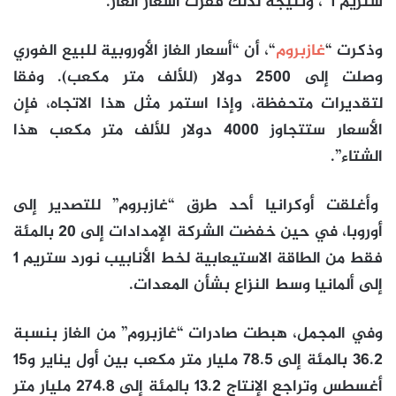
ستريم 1″، ونتيجة لذلك قفزت أسعار الغاز.
وذكرت “
غازبروم
“، أن “أسعار الغاز الأوروبية للبيع الفوري
وصلت إلى 2500 دولار (للألف متر مكعب). وفقا
لتقديرات متحفظة، وإذا استمر مثل هذا الاتجاه، فإن
الأسعار ستتجاوز 4000 دولار للألف متر مكعب هذا
الشتاء”.
وأغلقت أوكرانيا أحد طرق “غازبروم” للتصدير إلى
أوروبا، في حين خفضت الشركة الإمدادات إلى 20 بالمئة
فقط من الطاقة الاستيعابية لخط الأنابيب نورد ستريم 1
إلى ألمانيا وسط النزاع بشأن المعدات.
وفي المجمل، هبطت صادرات “غازبروم” من الغاز بنسبة
36.2 بالمئة إلى 78.5 مليار متر مكعب بين أول يناير و15
أغسطس وتراجع الإنتاج 13.2 بالمئة إلى 274.8 مليار متر