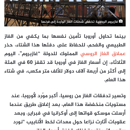
غازبروم الروسية تخفض شحنات الغاز الواردة إلى فرنسا
بينما تحاول أوروبا تأمين نفسها بما يكفي من الغاز
الطبيعي والفحم، للحفاظ على دفئها هذا الشتاء، حذر
عملاق الغاز الروسي
المملوك للدولة “غازبروم”، اليوم
الثلاثاء، إن أسعار الغاز في أوروبا قد تقفز 60 في المئة
إلى أكثر من أربعة آلاف دولار للألف متر مكعب، في شتاء
هذا العام.
وتسير تدفقات الغاز من روسيا، أكبر موًرد لأوروبا، عند
مستويات منخفضة هذا العام، بعد إغلاق طريق عندما
أرسلت موسكو قواتها إلى أوكرانيا في فبراير، وبعد
عقوبات أثارت نزاعا حول معدات لخط الأنابيب “نورد