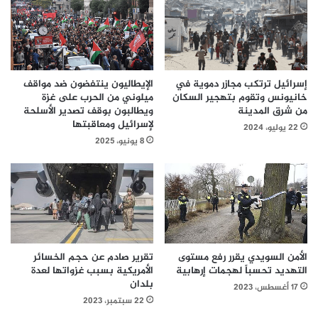
الإيطاليون ينتفضون ضد مواقف
إسرائيل ترتكب مجازر دموية في
ميلوني من الحرب على غزة
خانيونس وتقوم بتهجير السكان
ويطالبون بوقف تصدير الأسلحة
من شرق المدينة
لإسرائيل ومعاقبتها
22 يوليو، 2024
8 يونيو، 2025
تقرير صادم عن حجم الخسائر
الأمن السويدي يقرر رفع مستوى
الأمريكية بسبب غزواتها لعدة
التهديد تحسباً لهجمات إرهابية
بلدان
17 أغسطس، 2023
22 سبتمبر، 2023