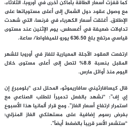
كما قفزت أسعار الطاقة بأماكن أخرى في أوروبا، الثلاثاء،
مع وصول عقود دول الشمال إلى أعلى مستوياتها على
الإطلاق. أغلقت أسعار الكهرباء في فرنسا، التي شهدت
تداولات ضعيفة في أغسطس، يوم الإثنين عند مستوى
قياسي مرتفع بلغ 636.50 يورو للميغاواط/ ساعة.
ارتفعت العقود الآجلة المعيارية للغاز في أوروبا للشهر
المقبل بنسبة 8.8% لتصل إلى أعلى مستوى خلال
اليوم منذ أوائل مارس.
قال كيسافارثيني سافاريموثو، المحلل لدى “بلومبرغ إن
إي إف”: “نشهد بالفعل تدميراً للطلب الصناعي مع
استمرار ارتفاع أسعار الغاز”. ومع قرار ألمانيا هذا الأسبوع
بفرض رسوم إضافية على مستهلكي الغاز المنزلي؛
“ستشعر الأسر قريباً بالضغط أيضاً”.