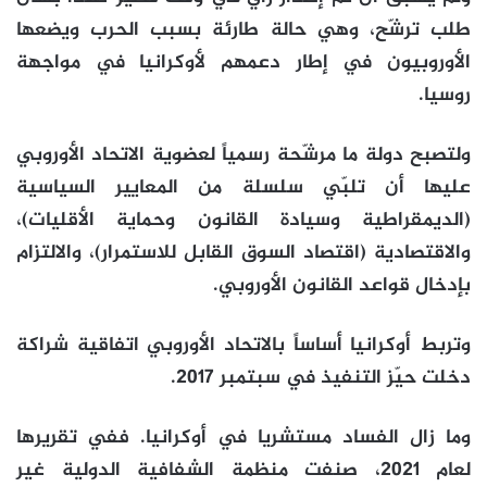
طلب ترشّح، وهي حالة طارئة بسبب الحرب ويضعها
الأوروبيون في إطار دعمهم لأوكرانيا في مواجهة
روسيا.
ولتصبح دولة ما مرشّحة رسمياً لعضوية الاتحاد الأوروبي
عليها أن تلبّي سلسلة من المعايير السياسية
(الديمقراطية وسيادة القانون وحماية الأقليات)،
والاقتصادية (اقتصاد السوق القابل للاستمرار)، والالتزام
بإدخال قواعد القانون الأوروبي.
وتربط أوكرانيا أساساً بالاتحاد الأوروبي اتفاقية شراكة
دخلت حيّز التنفيذ في سبتمبر 2017.
وما زال الفساد مستشريا في أوكرانيا. ففي تقريرها
لعام 2021، صنفت منظمة الشفافية الدولية غير