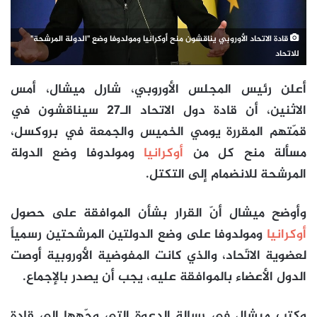
قادة الاتحاد الأوروبي يناقشون منح أوكرانيا ومولدوفا وضع "الدولة المرشحة"
للاتحاد
أعلن رئيس المجلس الأوروبي، شارل ميشال، أمس
الاثنين، أن قادة دول الاتحاد الـ27 سيناقشون في
قمّتهم المقررة يومي الخميس والجمعة في بروكسل،
مسألة منح كل من
أوكرانيا
ومولدوفا وضع الدولة
المرشحة للانضمام إلى التكتل.
وأوضح ميشال أنّ القرار بشأن الموافقة على حصول
أوكرانيا
ومولدوفا على وضع الدولتين المرشحتين رسمياً
لعضوية الاتّحاد، والذي كانت المفوضية الأوروبية أوصت
الدول الأعضاء بالموافقة عليه، يجب أن يصدر بالإجماع.
وكتب ميشال في رسالة الدعوة التي وجّهها إلى قادة