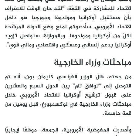
الاتحاد للمشاركة في القمّة: “لقد حان الوقت للاعتراف
بأنّ مستقبل أوكرانيا ومولدوفا وجورجيا هو داخل
الاتحاد الأوروبي. سأدعوكم لمنح وضع الدولة المرشّحة
لكلّ من أوكرانيا ومولدوفا. وبالموازاة، سنواصل تزويد
أوكرانيا بدعم إنساني وعسكري واقتصادي ومالي قوي”.
مباحثات وزراء الخارجية
من جهته، قال الوزير الفرنسي كليمان بون، أنه تم
التوصل إلى “توافق تام” بين الدول السبع والعشرين
على قبول ترشيح أوكرانيا للاتحاد الأوروبي خلال
مباحثات وزراء الخارجية في لوكسمبورغ، قبل يومين من
قمة حاسمة.
وأصدرت المفوضية الأوروبية، الجمعة، موقفًا إيجابيًا