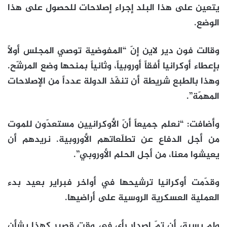
يتعين على هذا البلد إجراء إصلاحات للحصول على هذا
الوضع.
وقالت فون دير لاين إنّ “المفوضية توصي المجلس أولاً
بإعطاء أوكرانيا أفقاً أوروبياً، وثانياً بمنحها وضع المرشّح.
وهذا بالطبع شريطة أن تنفّذ الدولة عدداً من الإصلاحات
المهمّة”.
وأضافت: “نعلم جميعاً أنّ الأوكرانيين مستعدّون للموت
من أجل الدفاع عن تطلّعاتهم الأوروبية. نريدهم أن
يعيشوا معنا، من أجل الحلم الأوروبي”.
وقدّمت أوكرانيا ترشيحها في أواخر فبراير بعيد بدء
العملية العسكرية الروسية على أراضيها.
ولم يسبق أن تمّ إصدار رأي في وقت قصير كهذا بشأن