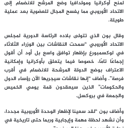
لمنح أوكرانيا ومولدافيا وضع المرشح للانضمام إلى
الاتحاد الأوروبي مما يفسح المجال للعضوية بعد عملية
طويلة.
وقال بون الذي تتولى بلاده الرئاسة الدورية لمجلس
الاتحاد الأوروبي “سمحت النقاشات بين الوزراء الثلاثاء
في لوكسمبورغ بإظهار توافق واسع بل أود أن أقول
إجماعًا تامًا، خصوصا فيما يتعلق بأوكرانيا وإمكانية
الاعتراف بوضع الدولة المرشحة للانضمام في أقرب
فرصة”. وأضاف “إنها نقاشات سيجريها الآن رؤساء الدول
والحكومات” الذين سيعقدون قمة يومي الخميس
والجمعة في بروكسل.
وأضاف بون “لقد سعينا لإظهار الوحدة الأوروبية مجددا،
وأن نشهد لحظة مهمة وإيجابية وربما حتى تاريخية في