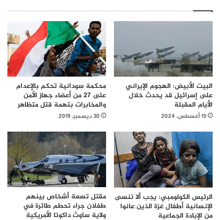
البيت الأبيض: الهجوم الإيراني
محكمة سودانية تحكم بالإعدام
على إسرائيل قد يحدث خلال
على 27 من أعضاء جهاز الأمن
الأيام المقبلة
والمخابرات بتهمة قتل متظاهر
15 أغسطس، 2024
30 ديسمبر، 2019
مقتل تسعة أشخاص بينهم
الرئيس الكولومبي: يجب ألا تنسى
طفلان جراء تحطم طائرة في
الإنسانية أطفال غزة الذين عانوا
ولاية ساوث داكوتا الأمريكية
من الإبادة الجماعية