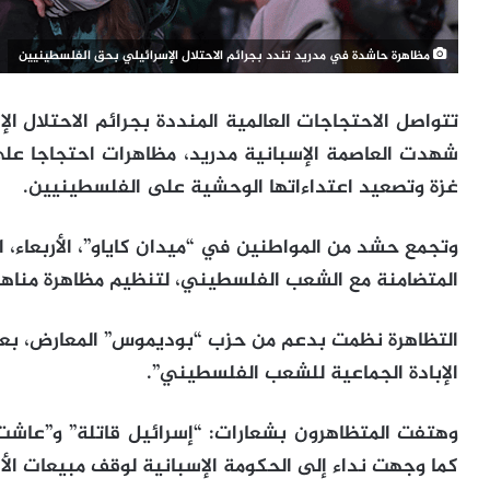
مظاهرة حاشدة في مدريد تندد بجرائم الاحتلال الإسرائيلي بحق الفلسطينيين
تتواصل الاحتجاجات العالمية المنددة بجرائم الاحتلال
شهدت العاصمة الإسبانية مدريد، مظاهرات احتجاجا ع
غزة وتصعيد اعتداءاتها الوحشية على الفلسطينيين.
وتجمع حشد من المواطنين في “ميدان كاياو”، الأربعاء
المتضامنة مع الشعب الفلسطيني، لتنظيم مظاهرة مناهض
التظاهرة نظمت بدعم من حزب “بوديموس” المعارض، بعن
الإبادة الجماعية للشعب الفلسطيني”.
وهتفت المتظاهرون بشعارات: “إسرائيل قاتلة” و”عاشت ال
كما وجهت نداء إلى الحكومة الإسبانية لوقف مبيعات ال