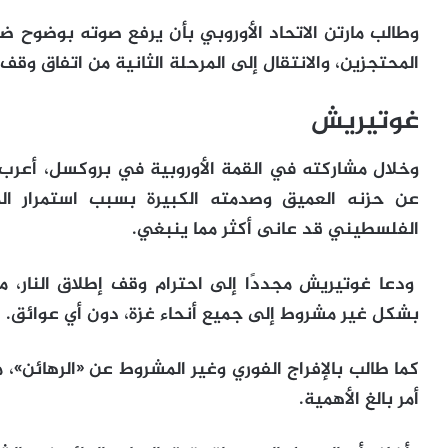
وطالب مارتن الاتحاد الأوروبي بأن يرفع صوته بوضوح ضد 
المحتجزين، والانتقال إلى المرحلة الثانية من اتفاق وقف إ
غوتيريش
وخلال مشاركته في القمة الأوروبية في بروكسل، أعرب ا
عن حزنه العميق وصدمته الكبيرة بسبب استمرار الم
الفلسطيني قد عانى أكثر مما ينبغي.
ودعا غوتيريش مجددًا إلى احترام وقف إطلاق النار، م
بشكل غير مشروط إلى جميع أنحاء غزة، دون أي عوائق.
كما طالب بالإفراج الفوري وغير المشروط عن «الرهائن»، م
أمر بالغ الأهمية.