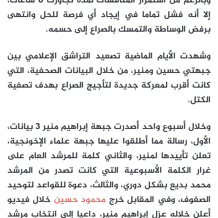
وبالرغم من استمرار المناقشات لمدة تجاوزت 8 ساعات،
إلا أنه فشل تماما في إيجاد أي فرصة للحل وانتهى
برفض الوساطة والتمسك بالصراع إلى حسمه.
وشهدت الأيام الماضية تصعيد التراشق الإعلامي بين
جبهتي حسين ومنير، من خلال البيانات الصحفية، التي
كانت أقرب لمعركة جديدة لتأجيج الصراع بهدف تصفية
الكتل.
وخلال أسبوع واحد أصدرت جبهة إبراهيم منير 3 بيانات،
الأول، رسالة مما أطلقوا عليها جبهة علماء الإخونجية،
تعلن تأييدها لمنير، والثاني كلمة للمرشد العام على
غرار الكلمة الأسبوعية التي كانت تصدر من المرشد
محمد بديع بشكل دوري، والثالث، دعوة للقواعد لتوحيد
الصفوف، وفي المقابل خرج
محمود حسين
خلال فيديو
أعلن خلاله عزل إبراهيم منير، داعيا إلى انتخاب مرشد