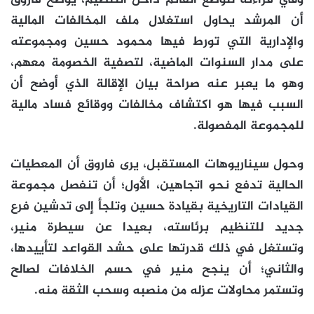
وفي قراءته للوضع القائم داخل التنظيم، يوضح فاروق
أن المرشد يحاول استغلال ملف المخالفات المالية
والإدارية التي تورط فيها محمود حسين ومجموعته
على مدار السنوات الماضية، لتصفية الخصومة معهم،
وهو ما يعبر عنه صراحة بيان الإقالة الذي أوضح أن
السبب فيها هو اكتشاف مخالفات ووقائع فساد مالية
للمجموعة المفصولة.
وحول سيناريوهات المستقبل، يرى فاروق أن المعطيات
الحالية تدفع نحو اتجاهين، الأول؛ أن تنفصل مجموعة
القيادات التاريخية بقيادة حسين وتلجأ إلى تدشين فرع
جديد للتنظيم برئاسته، بعيدا عن سيطرة منير،
وتستغل في ذلك قدرتها على حشد القواعد لتأييدها،
والثاني؛ أن ينجح منير في حسم الخلافات لصالح
وتستمر محاولات عزله من منصبه وسحب الثقة منه.