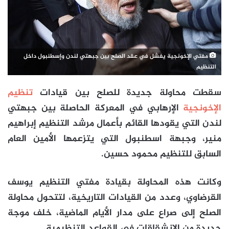
مفتي الإخونجية يفشل في عقد الصلح بين جبهتي لندن وإسطنبول داخل
التنظيم
سقطت محاولة جديدة للصلح بين قيادات
تنظيم
الإخونجية
الإرهابي في المعركة الحاصلة بين جبهتي
لندن التي يقودها القائم بأعمال مرشد التنظيم إبراهيم
منير، وجبهة اسطنبول التي يتزعمها الأمين العام
السابق للتنظيم محمود حسين.
وكانت هذه المحاولة بقيادة مفتي التنظيم يوسف
القرضاوي، وعدد من القيادات التاريخية، لتتحول محاولة
الصلح إلى صراع على مدار الأيام الماضية، خلف موجة
جديدة من الانشقاقات في القواعد التنظيمية.