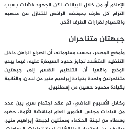
الإعلام أو من خلال البيانات، لكن الجهود فشلت بسبب
التزام كل طرف بموقفه الرافض للتنازل عن منصبه
والانصياع لقرارات الطرف الآخر.
جبهتان متناحران
وأوضح المصدر، بحسب معلوماته، أن الصراع الراهن داخل
التنظيم المتشدد تجاوز حدود السيطرة عليه، فيما يبدو
الوضع واقعيا أن التنظيم انقسم إلى جبهتين
متناحرتين واحدة بقيادة إبراهيم منير من لندن، والثانية
بقيادة محمود حسين من إسطنبول.
وخلال الأسبوع الماضي، تم عقد اجتماع سري بين عدد
من قيادات مجلس الشورى العام لمناقشة الأزمة، حضره
وسطاء من لجنة الحكماء وممثلين لجبهة إبراهيم منير،