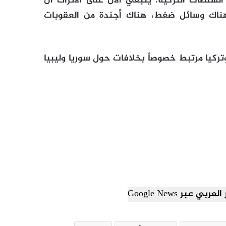
ل السلطات التركية. ينبغي الآن على الأتراك أن
ل “هناك وسائل ضغط، هناك أجندة من العقوبات
تركيا مرتبط خصوصاً بخلافات حول سوريا وليبيا
ي عبر Google News