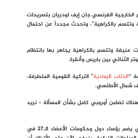
ير الخارجية الفرنسي جان إيف لودريان بتصريحات
ة وتتسم بالكراهية”، وتحدث مجدداً عن احتمال
ه “هناك الآن تصريحات عنيفة وتتسم بالكراهية يجاهر بها بانتظام
ر الثنائي بين باريس وأنقرة.
ة “
الذئاب الرمادية
” التركية القومية المتطرفة،
لف شمال الأطلسي.
هناك تضامن أوروبي كامل بشأن المسألة – نريد
وأضاف “إذا لم يحدث ذلك، فإن المجلس الأوروبي الذي يضم رؤساء دول وحكومات الأعضاء الـ27 في