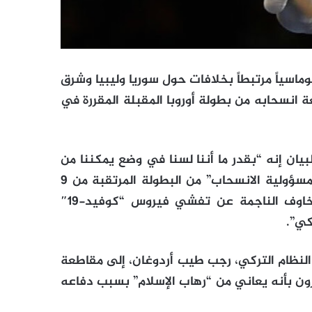
ماسياً مرتبطاً بخلافات حول سوريا وليبيا وشرق
 انسحابه من بطولة أوروبا المقبلة المقررة في
يان إنه “بقدر ما أننا لسنا في وضع يمكننا من
ضمان سلامة الوفد الفرنسي بشكل كامل، بدا لنا أكثر مسؤولية الانسحاب” من البطولة المرتقبة من 9
إلى 20 ديسمبر في مرسين بجنوب تركيا، بسبب المخاوف الناجمة عن تفشي فيروس “كوفيد-19″
كي”.
س النظام التركي، رجب طيب أردوغان، إلى مقاطعة
رون بأنه يعاني من “رهاب الإسلام” بسبب دفاعه