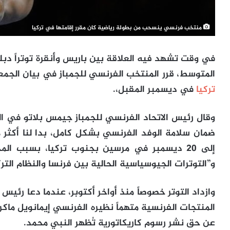
منتخب فرنسي ينسحب من بطولة رياضية كان مقرر إقامتها في تركيا
في وقت تشهد فيه العلاقة بين باريس وأنقرة توتراً دبلو
المتوسط، قرر المنتخب الفرنسي للجمباز في بيان الجمعة
تركيا
في ديسمبر المقبل،.
وقال رئيس الاتحاد الفرنسي للجمباز جيمس بلاتو في الب
و”التوترات الجيوسياسية الحالية بين فرنسا والنظام التر
وازداد التوتر خصوصاً منذ أواخر أكتوبر، عندما دعا رئي
المنتجات الفرنسية متهماً نظيره الفرنسي إيمانويل ماك
عن حق نشر رسوم كاريكاتورية تُظهر النبي محمد.