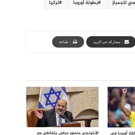
سي للجمباز
بطولة أوروبا
تركيا
مشاركة عبر البريد
طباعة
الإخونجي منصور عباس يتعاطى مع
قة أوروبا في