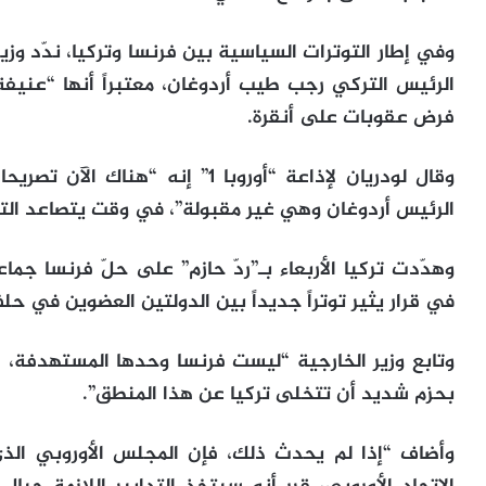
وفي إطار التوترات السياسية بين فرنسا وتركيا، ندّد وز
الرئيس التركي رجب طيب أردوغان، معتبراً أنها “عنيف
فرض عقوبات على أنقرة.
وقال لودريان لإذاعة “أوروبا 1” إن
الرئيس أردوغان وهي غير مقبولة”، في وقت يتصاعد التوت
وهدّدت تركيا الأربعاء بـ”ردّ حازم” على حلّ فرنسا جماع
في قرار يثير توتراً جديداً بين الدولتين العضوين في ح
وتابع وزير الخارجية “ليست فرنسا وحدها المستهدفة، 
بحزم شديد أن تتخلى تركيا عن هذا المنطق”.