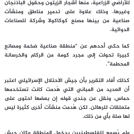
للأراضي الزراعية، منها أشجار الزيتون وحقول الباذنجان
وغيرها، وذلك علاوة على تدمير مناطق ومنشآت
صناعية من بينها مصنع كوكاكولا وشركة للصناعات
الدوائية.
كما حكى أحدهم عن “منطقة صناعية ضخمة ومصانع
كبيرة تحولت إلى مجرد كومة من الركام والخرسانة
المحطمة”.
كذلك أفاد التقرير بأن جيش الاحتلال الإسرائيلي اعتبر
أن العديد من المباني التي هُدمت كانت تستخدمها
حماس، ونقل عن جندي قوله إن بعضها احتوى على
متعلقات للرهائن. لكن هُدمت منشآت أخرى كثيرة ليس
لها صلة بأي من ذلك.
ولم يُسمح للفلسطينيين بدخول المنطقة وكان جيش