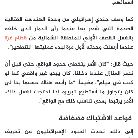
أسمائهم.
كما وصف جندي إسرائيلي من وحدة الهندسة القتالية
الصدمة التي شعر بها عندما رأى الدمار الذي خلفه
بالفعل القصف الأولي للمنطقة الشمالية من
قطاع غزة
عندما أرسلت وحدته لأول مرة لبدء عمليتها “للتطهير”.
حيث قال: “كان الأمر يتخطى حدود الواقع، حتى قبل أن
ندمر المنازل عندما دخلنا. كان يبدو غير واقعي كما لو
كنت في فيلم”، مضيفاً: “ما رأيته هناك حسبما بدا لي
كان يتجاوز ما أستطيع تبريره إذا احتجت لفعل ذلك.
الأمر يرتبط بمدى تناسب ذلك مع الواقع”.
قواعد الاشتباك فضفاضة
إلى ذلك، تحدث الجنود الإسرائيليون عن تجريف