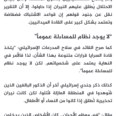
الاحتلال يُطلق عليهم النيران إذا حاولوا، إلا أن التقرير
نقل عن جنود قولهم إن قواعد الاشتباك فضفاضة
وتعتمد بشكل كبير على القادة الميدانيين.
“لا يوجد نظام للمساءلة عموماً”
كما صرح القائد في سلاح المدرعات الإسرائيلي: “يتخذ
قادة السرايا قرارات متنوعة بهذا الشأن، لذا فالأمر في
النهاية يعتمد على شخصياتهم. لكن لا يوجد نظام
للمساءلة عموماً”.
كذلك ذكر جندي إسرائيلي آخر أن الذكور البالغين الذين
شُوهدوا في المنطقة العازلة قُتلوا، لكن كانت نيران
تحذيرية تُطلق إذا كانوا من النساء أو الأطفال.
وقال: “في معظم الأحيان.. كان الأشخاص الذين يدخلون