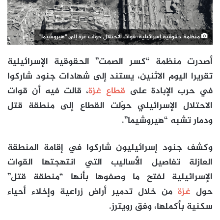
منظمة حقوقية إسرائيلية: قوات الاحتلال حوّلت غزة إلى "هيروشيما"
أصدرت منظمة “كسر الصمت” الحقوقية الإسرائيلية
تقريرا اليوم الاثنين، يستند إلى شهادات جنود شاركوا
في حرب الإبادة على
قطاع غزة
، قالت فيه أن قوات
الاحتلال الإسرائيلي حوّلت القطاع إلى منطقة قتل
ودمار تشبه “هيروشيما”.
وكشف جنود إسرائيليون شاركوا في إقامة المنطقة
العازلة تفاصيل الأساليب التي انتهجتها القوات
الإسرائيلية لفتح ما وصفوها بأنها “منطقة قتل”
حول
غزة
من خلال تدمير أراض زراعية وإخلاء أحياء
سكنية بأكملها، وفق رويترز.