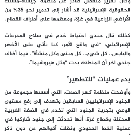
وكان تقرير منفصل صادر عن منظمة جيشاة-مسلك
الحقوقية الإسرائيلية قد أشار إلى تدمير نحو 35% من
الأراضي الزراعية في غزة، ومعظمها على أطراف القطاع.
كذلك قال جندي احتياط خدم في سلاح المدرعات
الإسرائيلي: “في واقع الأمر، كنا نأتي على الأخضر
واليابس.. كل شيء… كل مبنى وكل منشأة”. فيما أضاف
جندي آخر أن المنطقة بدت “مثل هيروشيما”.
بدء عمليات “للتطهير”
وأوضحت منظمة كسر الصمت، التي أسسها مجموعة من
الجنود الإسرائيليين السابقين وتهدف إلى رفع مستوى
الوعي بتجربة الجنود التي تخدم في الضفة الغربية
المحتلة وقطاع غزة، أنها تحدثت إلى جنود شاركوا في
عملية الخط الحدودي ونقلت أقوالهم من دون ذكر