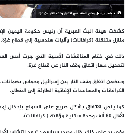
نتنياهو يواصل وضع العقد في اتفاق وقف النار عن غزة
كشفت هيئة البث العبرية أن رئيس حكومة اليمين الإ
منازل متنقلة (كرافانات) وآليات هندسية إلى قطاع غزة.
ذلك في ختام المناقشات الأمنية التي جرت أمس السب
لتعديل مسار اتفاق وقف النار عن قطاع غزة.
ويتضمن اتفاق وقف النار بين إسرائيل وحماس بضمانات م
الكرافانات والمساعدات الإغاثية الطارئة إلى القطاع.
كما ينص الاتفاق بشكل صريح على السماح بإدخال إمد
الأقل 60 ألف وحدة سكنية مؤقتة ( كرافانات).
وفي رد على ذلك، قال مصدر سياسي: “بعد التشاور الأمني