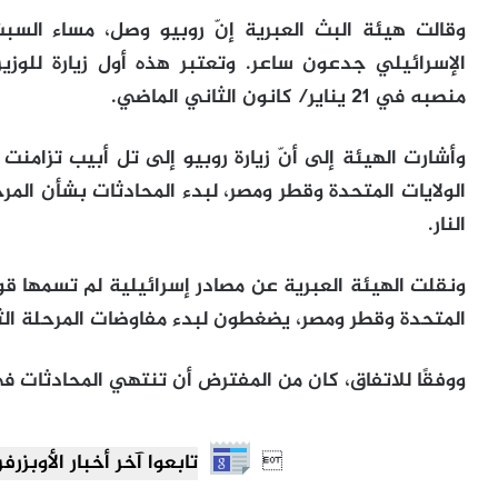
وقالت هيئة البث العبرية إنّ روبيو وصل، مساء السب
الإسرائيلي جدعون ساعر. وتعتبر هذه أول زيارة للوزي
منصبه في 21 يناير/ كانون الثاني الماضي.
وأشارت الهيئة إلى أنّ زيارة روبيو إلى تل أبيب تزام
الولايات المتحدة وقطر ومصر، لبدء المحادثات بشأن المر
النار.
ونقلت الهيئة العبرية عن مصادر إسرائيلية لم تسمها قول
المتحدة وقطر ومصر، يضغطون لبدء مفاوضات المرحلة الث
ووفقًا للاتفاق، كان من المفترض أن تنتهي المحادثات في 

تابعوا آخر أخبار الأوبزرفر العرب