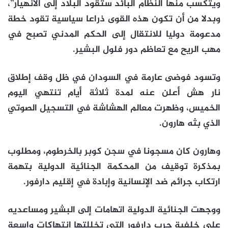
ويتكسب منها النظام البائد ستقود البلاد إلى الانهيار”،
وبدلا من أن تكون هذه القوى ذراعا سياسية تقود خطة
مدعومة دوليا للانتقال إلى الحكم المدني تصبح في
مهب الريح مع تعاظم دور فلول البشير.
وتسود فوضى عارمة في السودان في ظل وقف إطلاق
نار هش أعلن عنه لمدة ثلاثة أيام تنتهي اليوم
الخميس، وظهرت معالم الهشاشة في التسجيل الصوتي
الذي بثه هارون.
وهارون كان مسجونا في سجن كوبر بالخرطوم، ومطلوب
بمذكرة توقيف من المحكمة الجنائية الدولية بتهمة
ارتكاب جرائم ضد الإنسانية وإبادة في إقليم دارفور.
ووجهت الجنائية الدولية اتهامات إلى البشير ومساعديه
على خلفية حرب دارفور التي تخللتها انتهاكات واسعة