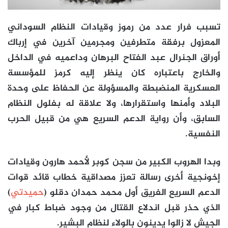
تسبب فرار عدد من رموز وقيادات النظام السوداني
المعزول برفقة متطرفين ومجرمين آخرين في إرباك
أوراق الجنرال عبد الفتاح البرهان وداعميه في الداخل
والخارج باعتباره كان ينظر إليه كرمز للمؤسسة
العسكرية المنضبطة والمسؤولة عن الحفاظ على وحدة
البلاد وأمنها واستقرارها، ولا علاقة له بفلول النظام
السابق، وأن رواية الدعم السريع هي من قبيل الحرب
النفسية.
وبدا الهروب الكبير من سجن كوبر لأحمد هارون وقيادات
إخونجية أخرى رسالة تعزز مصداقية خطاب قائد قوات
الدعم السريع الفريق أول محمد حمدان دقلو (
حميدتي
)
الذي حذر قبل اندلاع القتال من وجود ضباط كبار في
الجيش لا زالوا يدينون بالولاء لنظام البشير.