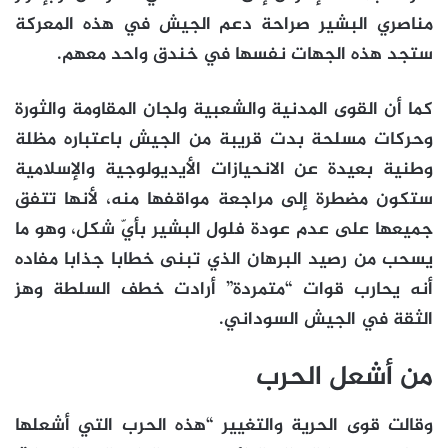
مناصري البشير صراحة دعم الجيش في هذه المعركة
ستجد هذه الجهات نفسها في خندق واحد معهم.
كما أن القوى المدنية والشعبية ولجان المقاومة والثورة
وحركات مسلحة بدت قريبة من الجيش باعتباره مظلة
وطنية بعيدة عن الانحيازات الأيديولوجية والإسلامية
ستكون مضطرة إلى مراجعة مواقفها منه، لأنها تتفق
جميعها على عدم عودة فلول البشير بأيّ شكل، وهو ما
يسحب من رصيد البرهان الذي تبنى خطابا جذابا مفاده
أنه يحارب قوات “متمردة” أرادت خطف السلطة وهز
الثقة في الجيش السوداني.
من أشعل الحرب
وقالت قوى الحرية والتغيير “هذه الحرب التي أشعلها