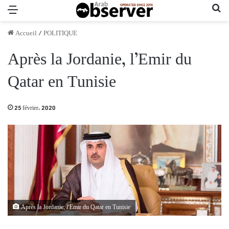
Menu
Re
Accueil
/
POLITIQUE
Après la Jordanie, l’Emir du
Qatar en Tunisie
25 février، 2020
Après la Jordanie, l’Emir du Qatar en Tunisie