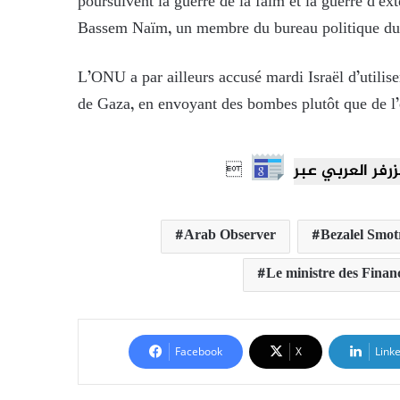
poursuivent la guerre de la faim et la guerre d’e
Bassem Naïm, un membre du bureau politique du 
L’ONU a par ailleurs accusé mardi Israël d’utili
de Gaza, en envoyant des bombes plutôt que de l’e

Arab Observer
Bezalel Smot
Le ministre des Finan
Facebook
X
Link