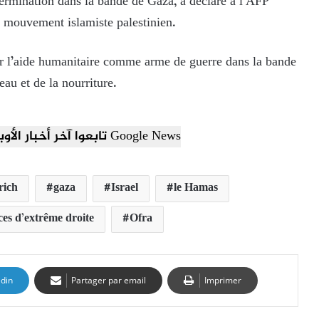
xtermination dans la bande de Gaza, a déclaré à l’AFP
mouvement islamiste palestinien.
ser l’aide humanitaire comme arme de guerre dans la bande
au et de la nourriture.
تابعوا آخر أخبار الأوبزرفر العربي عبر Google News
rich
gaza
Israel
le Hamas
ces d’extrême droite
Ofra
edin
Partager par email
Imprimer