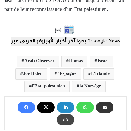
193 Etats membres de l’ONU qui ont jusqu’à présent fait
part de leur reconnaissance d’un Etat palestinien.

تابعوا آخر أخبار الأوبزرفر العربي عبر Google News
Arab Observer
Hamas
Israel
Joe Biden
l'Espagne
L'Irlande
l’Etat palestinien
la Norvège