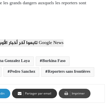
e les grands dangers auxquels les reporters sont
تابعوا آخر أخبار الأوبزرفر العربي عبر Google News
ha Gonzalez Laya
Burkina Faso
Pedro Sanchez
Reporters sans frontières
edin
Partager par email
Imprimer