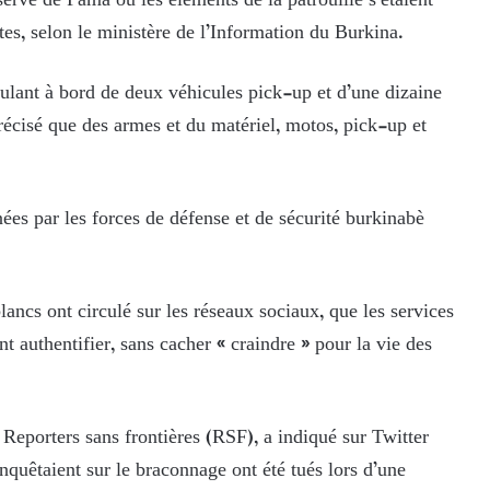
serve de Pama où les éléments de la patrouille s’étaient
tes, selon le ministère de l’Information du Burkina.
lant à bord de deux véhicules pick-up et d’une dizaine
précisé que des armes et du matériel, motos, pick-up et
es par les forces de défense et de sécurité burkinabè
ncs ont circulé sur les réseaux sociaux, que les services
 authentifier, sans cacher « craindre » pour la vie des
 Reporters sans frontières (RSF), a indiqué sur Twitter
nquêtaient sur le braconnage ont été tués lors d’une