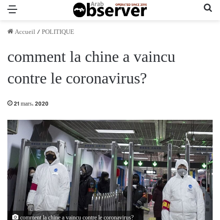
Menu
Re
Accueil
/
POLITIQUE
comment la chine a vaincu
contre le coronavirus?
21 mars، 2020
comment la chine a vaincu contre le coronavirus?