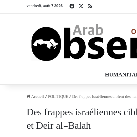
Facebook
X
RSS
vendredi, août 7 2026
HUMANITA
Accueil
/
POLITIQUE
/
Des frappes israéliennes ciblent des mai
Des frappes israéliennes cib
et Deir al-Balah