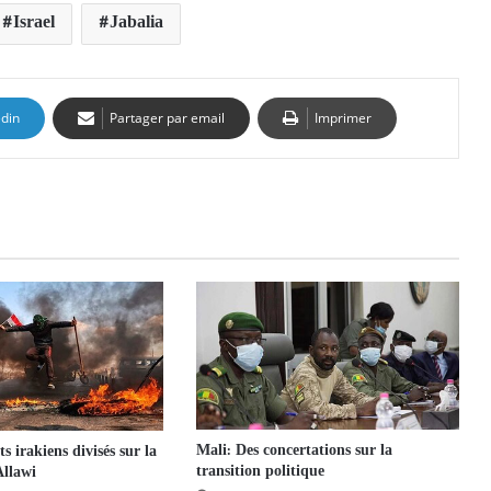
Israel
Jabalia
edin
Partager par email
Imprimer
Mali: Des concertations sur la
s irakiens divisés sur la
transition politique
Allawi