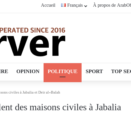
Accueil
Français
À propos de ArabOb
IRE
OPINION
POLITIQUE
SPORT
TOP SE
sons civiles à Jabalia et Deir al-Balah
lent des maisons civiles à Jabalia