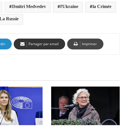
Dmitri Medvedev
l'Ukraine
la Crimée
La Russie
edin
Partager par email
Imprimer