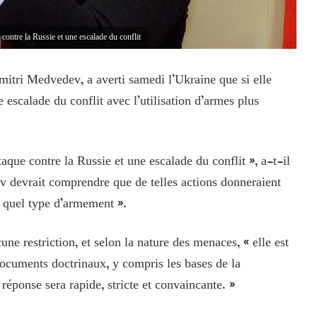
contre la Russie et une escalade du conflit
mitri Medvedev, a averti samedi l’Ukraine que si elle
 escalade du conflit avec l’utilisation d’armes plus
aque contre la Russie et une escalade du conflit », a-t-il
v devrait comprendre que de telles actions donneraient
te quel type d’armement ».
une restriction, et selon la nature des menaces, « elle est
 documents doctrinaux, y compris les bases de la
réponse sera rapide, stricte et convaincante. »