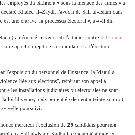
us les employés du bâtiment « sous la menace des armes » a
a déclaré Khaled al-Zaydi, l’avocat de Saif al-Islam dans
 est une entrave au processus électoral », a-t-il dit.
Manul) a dénoncé ce vendredi l’attaque contre
le tribunal
faire appel du rejet de sa candidature à l’élection
ar l’expulsion du personnel de l’instance, la Manul a
ence liée aux élections”, réitérant son appel à
ntre les installations judiciaires ou électorales ne sont
 la loi libyenne, mais portent également atteinte au droit
 a-t-elle poursuivi.
noncé mercredi l’exclusion de 25 candidats pour non
. Parmi eux Saif al-Islam Kadhafi, condamné à mort en