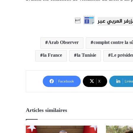

Arab Observer
complot contre la sû
la France
la Tunisie
Le préside
Facebook
X
Link
Articles similaires