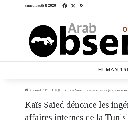
Facebook
X
RSS
samedi, août 8 2026
HUMANITA
Accueil
/
POLITIQUE
/
Kaïs Saïed dénonce les ingérences étrang
Kaïs Saïed dénonce les ingé
affaires internes de la Tunis