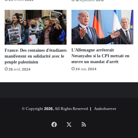
25 février، 2020
18 septembre، 2019
L’Allemagne arrêterait
France: Des centaines d’étudiants
Netanyahu si la CPI mettait en
manifestent en solidarité avec le
œuvre un mandat d’arrêt
peuple palestinien
24 mai، 2024
26 avril، 2024
© Copyright 2026, All Rights Reserved |
Arabobserver
Facebook
X
RSS