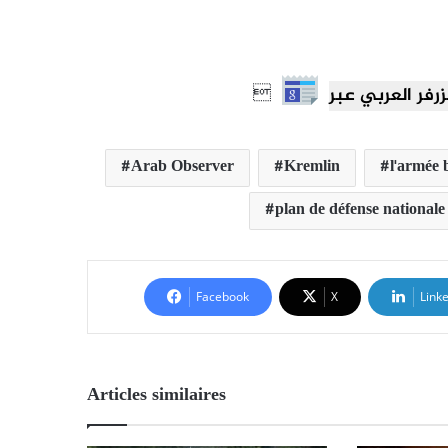

Arab Observer
Kremlin
l'armée 
plan de défense nationale
Facebook
X
Link
Articles similaires