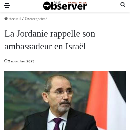
Menu
Re
Accueil
/
Uncategorized
La Jordanie rappelle son
ambassadeur en Israël
2 novembre، 2023