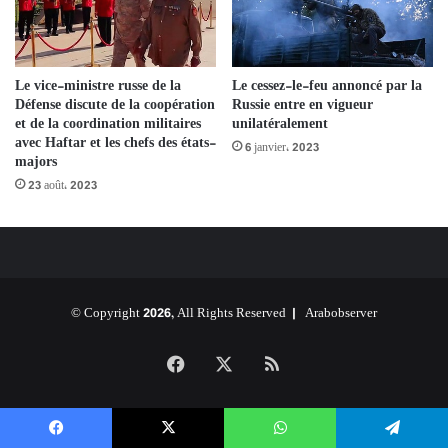
Le vice-ministre russe de la
Le cessez-le-feu annoncé par la
Défense discute de la coopération
Russie entre en vigueur
et de la coordination militaires
unilatéralement
avec Haftar et les chefs des états-
6 janvier، 2023
majors
23 août، 2023
© Copyright 2026, All Rights Reserved |
Arabobserver
Facebook
X
RSS