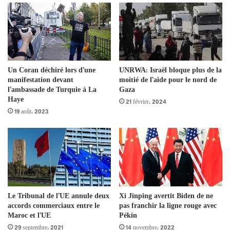
UNRWA: Israël bloque plus de la
Un Coran déchiré lors d’une
moitié de l’aide pour le nord de
manifestation devant
Gaza
l’ambassade de Turquie à La
Haye
21 février، 2024
19 août، 2023
Le Tribunal de l’UE annule deux
Xi Jinping avertit Biden de ne
accords commerciaux entre le
pas franchir la ligne rouge avec
Maroc et l’UE
Pékin
29 septembre، 2021
14 novembre، 2022