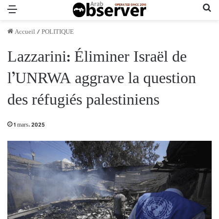
Menu
Re
Accueil
/
POLITIQUE
Lazzarini: Éliminer Israël de
l’UNRWA aggrave la question
des réfugiés palestiniens
1 mars، 2025