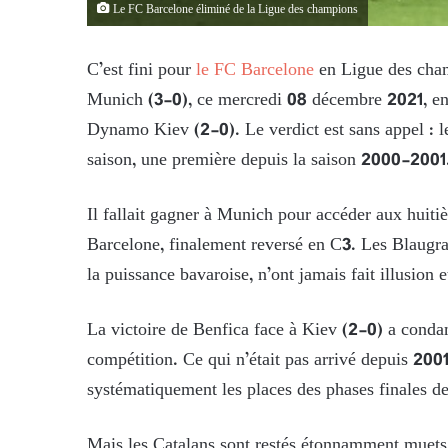
Le FC Barcelone éliminé de la Ligue des champions
C’est fini pour
le FC Barcelone
en Ligue des champ
Munich (3-0), ce mercredi 08 décembre 2021, en
Dynamo Kiev (2-0). Le verdict est sans appel : le
saison, une première depuis la saison 2000-2001
Il fallait gagner à Munich pour accéder aux huiti
Barcelone, finalement reversé en C3. Les Blaugran
la puissance bavaroise, n’ont jamais fait illusion 
La victoire de Benfica face à Kiev (2-0) a cond
compétition. Ce qui n’était pas arrivé depuis 2001
systématiquement les places des phases finales de
Mais les Catalans sont restés étonnamment muets 