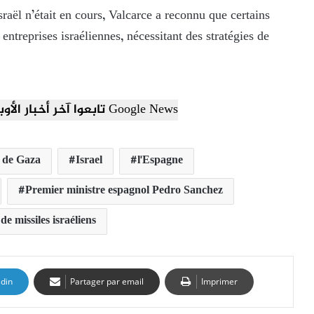
raël n’était en cours, Valcarce a reconnu que certains
ntreprises israéliennes, nécessitant des stratégies de
تابعوا آخر أخبار الأوبزرفر العربي عبر Google News
 de Gaza
Israel
l'Espagne
Premier ministre espagnol Pedro Sanchez
de missiles israéliens
edin
Partager par email
Imprimer