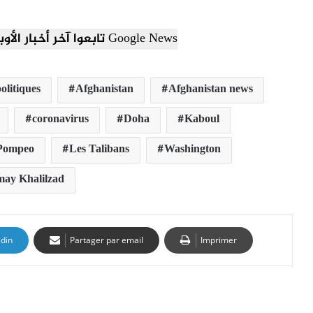
تابعوا آخر أخبار الأوبزرفر العربي عبر Google News
olitiques
Afghanistan
Afghanistan news
coronavirus
Doha
Kaboul
 Pompeo
Les Talibans
Washington
may Khalilzad
edin
Partager par email
Imprimer