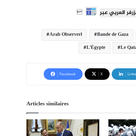

Arab Observerl
Bande de Gaza
L'Égypte
Le Qat
Facebook
X
Link
Articles similaires