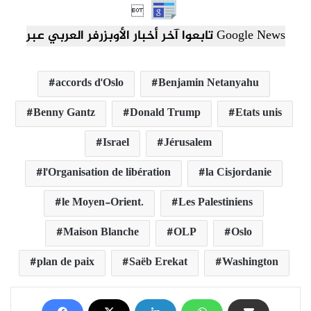

تابعوا آخر أخبار الأوبزرفر العربي عبر Google News
accords d'Oslo
Benjamin Netanyahu
Benny Gantz
Donald Trump
Etats unis
Israel
Jérusalem
l'Organisation de libération
la Cisjordanie
le Moyen-Orient.
Les Palestiniens
Maison Blanche
OLP
Oslo
plan de paix
Saëb Erekat
Washington