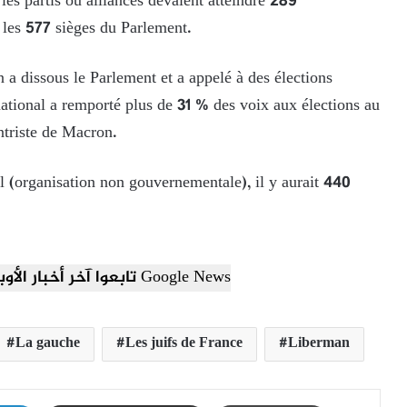
 les partis ou alliances devaient atteindre 289
r les 577 sièges du Parlement.
a dissous le Parlement et a appelé à des élections
ational a remporté plus de 31 % des voix aux élections au
ntriste de Macron.
ël (organisation non gouvernementale), il y aurait 440
تابعوا آخر أخبار الأوبزرفر العربي عبر Google News
La gauche
Les juifs de France
Liberman