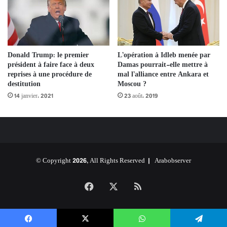
Donald Trump: le premier
L’opération à Idleb menée par
président à faire face à deux
Damas pourrait-elle mettre à
reprises à une procédure de
mal l’alliance entre Ankara et
destitution
Moscou ?
14 janvier، 2021
23 août، 2019
© Copyright 2026, All Rights Reserved |
Arabobserver
Facebook
X
RSS