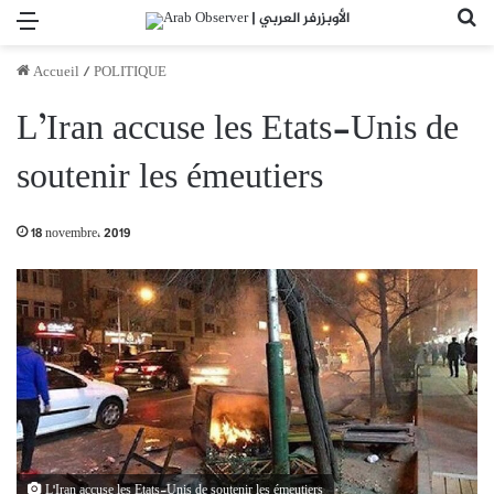
Menu
Re
Accueil
/
POLITIQUE
L’Iran accuse les Etats-Unis de
soutenir les émeutiers
18 novembre، 2019
L'Iran accuse les Etats-Unis de soutenir les émeutiers