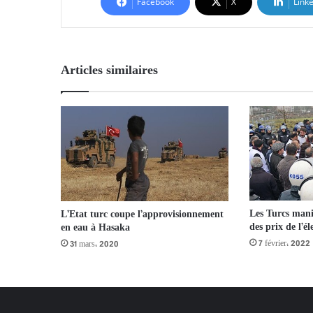
Facebook
X
Link
Articles similaires
Les Turcs mani
L’Etat turc coupe l’approvisionnement
des prix de l’él
en eau à Hasaka
7 février، 2022
31 mars، 2020