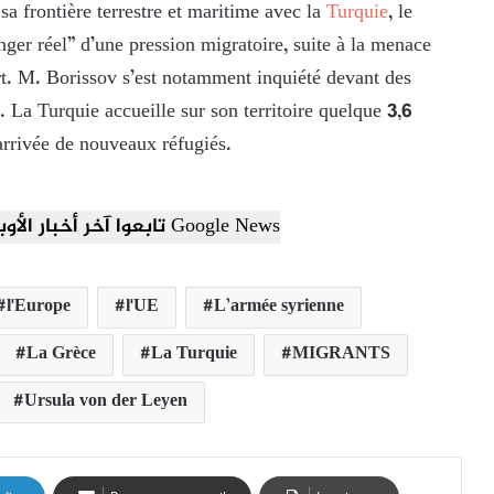
a frontière terrestre et maritime avec la
Turquie
, le
ger réel” d’une pression migratoire, suite à la menace
rt. M. Borissov s’est notamment inquiété devant des
”. La Turquie accueille sur son territoire quelque 3,6
’arrivée de nouveaux réfugiés.
تابعوا آخر أخبار الأوبزرفر العربي عبر Google News
l'Europe
l'UE
L’armée syrienne
La Grèce
La Turquie
MIGRANTS
Ursula von der Leyen