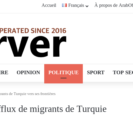
Accueil
Français
À propos de ArabOb
IRE
OPINION
POLITIQUE
SPORT
TOP SE
rants de Turquie vers ses frontières
fflux de migrants de Turquie