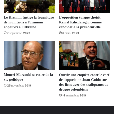
Le Kremlin fustige la fourniture
L’opposition turque choisit
de munitions à l’uranium
Kemal Kiliçdaroglu comme
appauvri à l’Ukraine
candidat à la présidentielle
7 septembre، 2023
6 mars، 2023
Moncef Marzouki se retire de la
Ouvrir une enquête contr le chef
vie politique
de l’opposition Juan Guido sur
des liens avec des trafiquants de
25 novembre، 2019
drogue colombiens
14 septembre، 2019